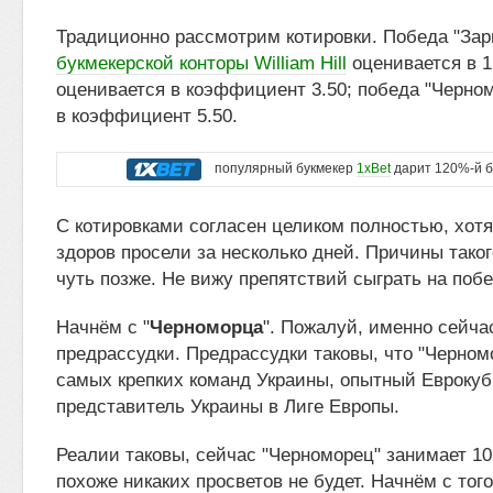
Традиционно рассмотрим котировки. Победа "Зар
букмекерской конторы William Hill
оценивается в 1
оценивается в коэффициент 3.50; победа "Черно
в коэффициент 5.50.
популярный букмекер
1xBet
дарит 120%-й б
С котировками согласен целиком полностью, хотя
здоров просели за несколько дней. Причины тако
чуть позже. Не вижу препятствий сыграть на побе
Начнём с "
Черноморца
". Пожалуй, именно сейча
предрассудки. Предрассудки таковы, что "Черномо
самых крепких команд Украины, опытный Еврокуб
представитель Украины в Лиге Европы.
Реалии таковы, сейчас "Черноморец" занимает 10
похоже никаких просветов не будет. Начнём с того