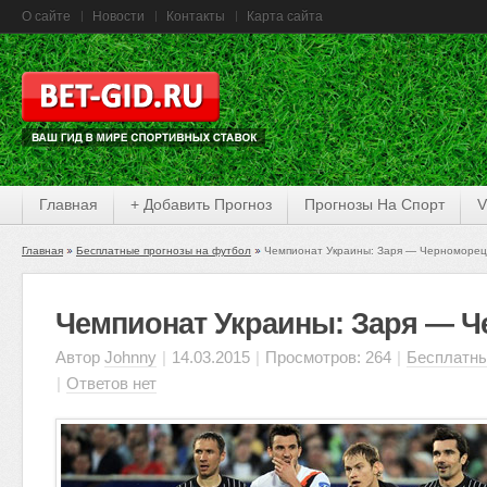
О сайте
Новости
Контакты
Карта сайта
Главная
+ Добавить Прогноз
Прогнозы На Спорт
V
Главная
Бесплатные прогнозы на футбол
Чемпионат Украины: Заря — Черноморец
Чемпионат Украины: Заря — 
Автор
Johnny
|
14.03.2015
|
Просмотров: 264
|
Бесплатны
|
Ответов нет