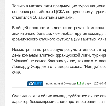
Только в матчах пяти предыдущих туров национа
соперник российского ЦСКА по групповому турни
отметился 16 забитыми мячами.
В общей сложности в десяти встречах Чемпионат
значительно больше, чем любая другая команды
французского клубного футбола (29 забитых мяче
Несмотря на потрясающую результативность вто
день команды элитной французской лиги, турнир
"Монако" не самое благополучное, так как отстав
Леонарду Жардима от лидера сезона "Ниццы" со
очка.
популярный букмекер
1xBet
дарит 120%-й б
Очевидно, для обеих команд субботнее очное св
характер бескомпромиссного противостояния за т