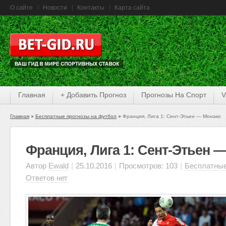
О сайте
Новости
Контакты
Карта сайта
Главная
+ Добавить Прогноз
Прогнозы На Спорт
V
Главная
Бесплатные прогнозы на футбол
Франция, Лига 1: Сент-Этьен — Монако
Франция, Лига 1: Сент-Этьен 
Автор
Ewald
|
25.10.2016
|
Просмотров: 103
|
Бесплатные
Ответов нет