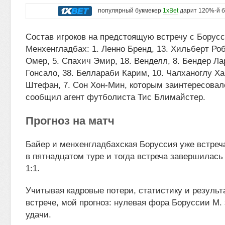
популярный букмекер
1xBet
дарит 120%-й б
Состав игроков на предстоящую встречу с Борус
Менхенгладбах: 1. Ленно Бренд, 13. Хильберт Роб
Омер, 5. Спахич Эмир, 18. Венделл, 8. Бендер Лар
Гонсало, 38. Беллараби Карим, 10. Чалханоглу Ха
Штефан, 7. Сон Хон-Мин, которым заинтересовал
сообщил агент футболиста Тис Блимайстер.
Прогноз на матч
Байер и менхенгладбахская Боруссия уже встреч
в пятнадцатом туре и тогда встреча завершилась
1:1.
Учитывая кадровые потери, статистику и результ
встрече, мой прогноз: нулевая фора Боруссии М. 
удачи.