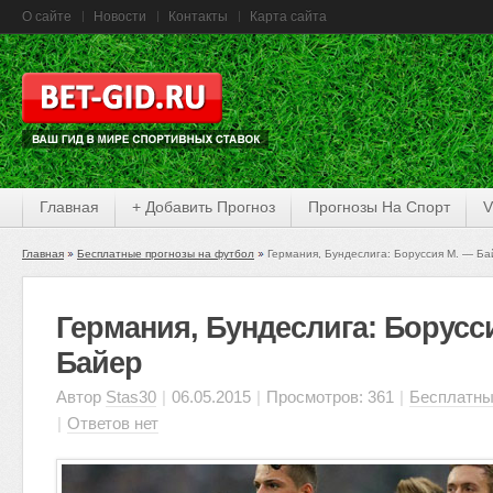
О сайте
Новости
Контакты
Карта сайта
Главная
+ Добавить Прогноз
Прогнозы На Спорт
V
Главная
Бесплатные прогнозы на футбол
Германия, Бундеслига: Боруссия М. — Ба
Германия, Бундеслига: Борусс
Байер
Автор
Stas30
|
06.05.2015
|
Просмотров: 361
|
Бесплатны
|
Ответов нет