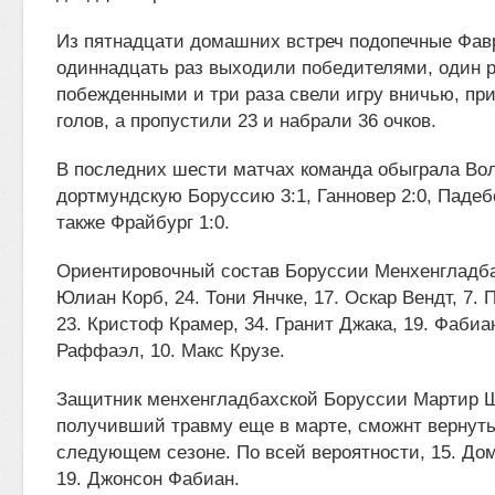
Из пятнадцати домашних встреч подопечные Фав
одиннадцать раз выходили победителями, один р
побежденными и три раза свели игру вничью, при
голов, а пропустили 23 и набрали 36 очков.
В последних шести матчах команда обыграла Вол
дортмундскую Боруссию 3:1, Ганновер 2:0, Падебор
также Фрайбург 1:0.
Ориентировочный состав Боруссии Менхенгладбах
Юлиан Корб, 24. Тони Янчке, 17. Оскар Вендт, 7. 
23. Кристоф Крамер, 34. Гранит Джака, 19. Фабиан
Раффаэл, 10. Макс Крузе.
Защитник менхенгладбахской Боруссии Мартир 
получивший травму еще в марте, сможнт вернутьс
следующем сезоне. По всей вероятности, 15. До
19. Джонсон Фабиан.