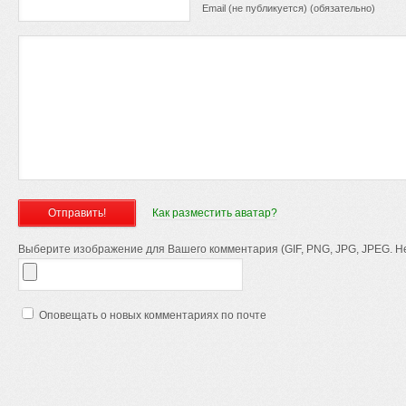
Email (не публикуется) (обязательно)
Как разместить аватар?
Выберите изображение для Вашего комментария (GIF, PNG, JPG, JPEG. Не
Оповещать о новых комментариях по почте