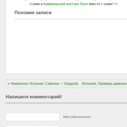
ставки в
букмекерской конторе Леон
вместе с нами! >>
Похожие записи
«
Чемпионат Испании: Севилья — Кордоба
Испания, Примера дивизио
Напишите комментарий!
Имя (обязательно)