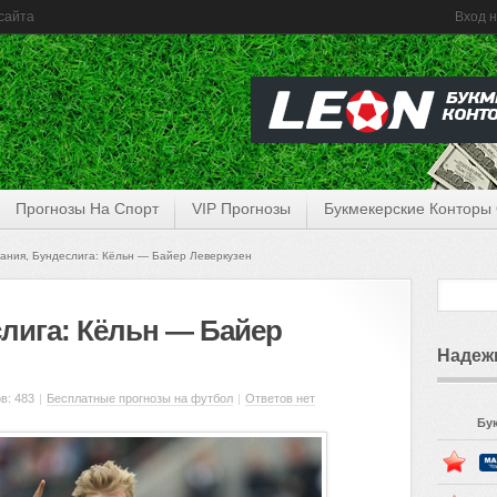
сайта
Вход н
Прогнозы На Спорт
VIP Прогнозы
Букмекерские Конторы
ания, Бундеслига: Кёльн — Байер Леверкузен
лига: Кёльн — Байер
Надеж
в: 483
|
Бесплатные прогнозы на футбол
|
Ответов нет
Бу