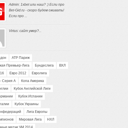
Admin: 1xbet или наш? :) Если про
Bet-Gid.ru - скоро будем оживать!
Если про ...
Virtus: сайт умер?...
ндон
АТP Париж
кая Премьер-Лига
Бундеслига
ВХЛ
016
Евро 2012
Евролига
- Серия А
Копа Америка
нглии
Кубок Английской Лиги
ермании
Кубок Испании
талии
Кубок Украины
конфедераций
Лига Европы
емпионов
Мировая Лига
НХЛ
чные матчи ЧМ 2014