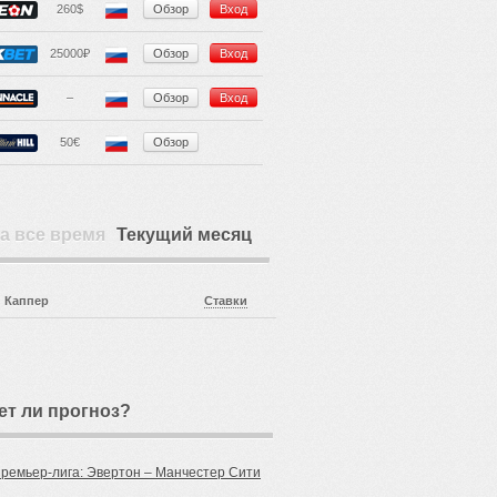
260$
Обзор
Вход
25000₽
Обзор
Вход
–
Обзор
Вход
50€
Обзор
а все время
Текущий месяц
Каппер
Ставки
ет ли прогноз?
Премьер-лига: Эвертон – Манчестер Сити