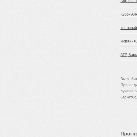
Англия. 
Кубок Ам
тестовый
Испания,
ATP, Бар
Вы любит
Присоеди
лучшие 
баскетбол
Прогн