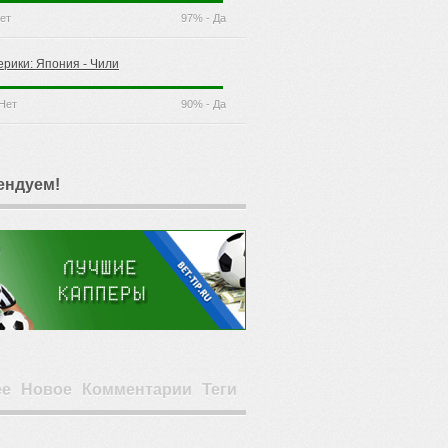
ет
97% - Да
ерики: Япония - Чили
Нет
90% - Да
ендуем!
ее
Новое
Комментарии
Теги