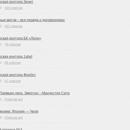
рская контора Зенит
2
I
410 ответов
ные матчи – вся правда о договорняках
3
I
167 ответов
рская контора БК «Леон»
2
I
76 ответов
рская контора 1xbet
2
I
65 ответов
рская контора Фонбет
2
I
47 ответов
 Премьер-лига: Эвертон – Манчестер Сити
1
|
Ответов нет
мерики: Япония — Чили
9
|
Ответов нет
й прогноз №3