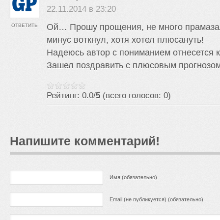
22.11.2014 в 23:20
Ой… Прошу прощения, не много прамазал 
ОТВЕТИТЬ
минус воткнул, хотя хотел плюсануть!
Надеюсь автор с пониманием отнесется к
Зашел поздравить с плюсовым прогнозом!
Рейтинг: 0.0/
5
(всего голосов: 0)
Напишите комментарий!
Имя (обязательно)
Email (не публикуется) (обязательно)