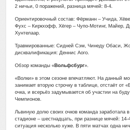
2 ничьи, 0 поражений, разница мячей: 8-4.
Ориентировочный состав:
Фёрманн – Учида, Хёв
Фухс – Киркхофф, Хёгер – Чупо-Мотинг, Майер, Д
Хунтелаар.
Травмированные: Сидней Сэм, Чинеду Обаси, Ж
дисквалификация: Деннис Аого.
Обзор команды «
Вольфсбург
».
«Волки» в этом сезоне впечатляют. На данный м
занимает вторую строчку в таблице, отстаёт от «
очка, и всерьёз задумывается об участии на буд
Чемпионов.
Львиную долю своих очков команда заработала в
стадионе – шестнадцать, при разнице мячей: 14-
ситуация несколько хуже. В пяти матчах одна нич