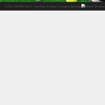
© 2012-2026 Bet-Gid.ru -
прогнозы на спорт от профессионалов
.