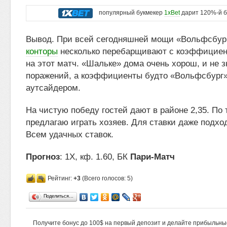
популярный букмекер
1xBet
дарит 120%-й б
Вывод. При всей сегодняшней мощи «Вольфсбу
конторы
несколько перебарщивают с коэффициен
на этот матч. «Шальке» дома очень хорош, и не з
поражений, а коэффициенты будто «Вольфсбург» 
аутсайдером.
На чистую победу гостей дают в районе 2,35. По
предлагаю играть хозяев. Для ставки даже подхо
Всем удачных ставок.
Прогноз
: 1Х, кф. 1.60, БК
Пари-Матч
Рейтинг:
+3
(Всего голосов: 5)
Поделиться…
Получите бонус до 100$ на первый депозит и делайте прибыльны