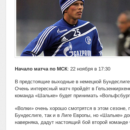
Начало матча по МСК
: 22 ноября в 17:30
В предстоящие выходные в немецкой Бундеслиге 
Очень интересный матч пройдёт в Гельзенкирхене
команда «Шальке» будет принимать
«Вольфсбург
«Волки» очень хорошо смотрятся в этом сезоне, 
Бундеслиге, так и в Лиге Европы, но «Шальке» д
наверняка, дадут настоящий бой второй команде