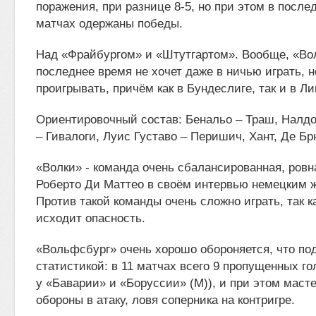
поражения, при разнице 8-5, но при этом в посл
матчах одержаны победы.
Над «Фрайбургом» и «Штутгартом». Вообще, «Во
последнее время не хочет даже в ничью играть, н
проигрывать, причём как в Бундеслиге, так и в Ли
Ориентировочный состав:
Бенальо – Траш, Налдо
– Гивалоги, Луис Густаво – Перишич, Хант, Де Б
«Волки» - команда очень сбалансированная, ровн
Роберто Ди Маттео в своём интервью немецким 
Против такой команды очень сложно играть, так к
исходит опасность.
«Вольфсбург» очень хорошо обороняется, что по
статистикой: в 11 матчах всего 9 пропущенных г
у «Баварии» и «Боруссии» (М)), и при этом маст
обороны в атаку, ловя соперника на контригре.