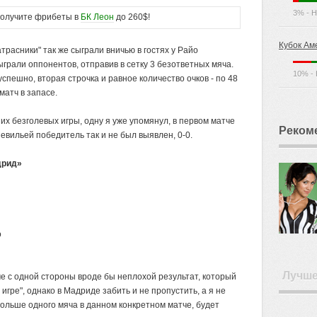
3% - Н
лучите фрибеты в
БК Леон
до 260$!
Кубок Ам
трасники" так же сыграли вничью в гостях у Райо
ыграли оппонентов, отправив в сетку 3 безответных мяча.
10% - 
спешно, вторая строчка и равное количество очков - по 48
матч в запасе.
х безголевых игры, одну я уже упомянул, в первом матче
Реком
 Севильей победитель так и не был выявлен, 0-0.
дрид»
о
Лучш
че с одной стороны вроде бы неплохой результат, который
игре", однако в Мадриде забить и не пропустить, а я не
больше одного мяча в данном конкретном матче, будет