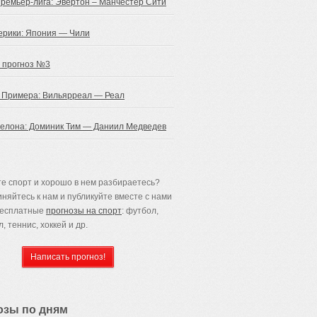
Премьер-лига: Эвертон – Манчестер Сити
ерики: Япония — Чили
 прогноз №3
 Примера: Вильярреал — Реал
селона: Доминик Тим — Даниил Медведев
е спорт и хорошо в нем разбираетесь?
няйтесь к нам и публикуйте вместе с нами
бесплатные
прогнозы на спорт
: футбол,
, теннис, хоккей и др.
озы по дням