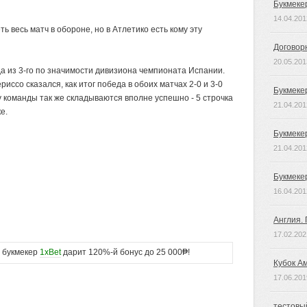
Букмеке
14.04.201
ь весь матч в обороне, но в Атлетико есть кому эту
Договор
20.05.201
да из 3-го по значимости дивизиона чемпионата Испании.
иссо сказался, как итог победа в обоих матчах 2-0 и 3-0
Букмеке
у команды так же складываются вполне успешно - 5 строчка
21.04.201
е.
Букмеке
21.04.201
Букмеке
16.04.201
Англия.
17.02.202
букмекер
1xBet
дарит 120%-й бонус до 25 000₱!
Кубок А
17.06.201
тестовы