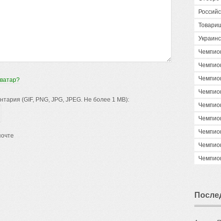
Российс
Товари
Украинс
Чемпио
Чемпио
Чемпио
аватар?
Чемпио
ария (GIF, PNG, JPG, JPEG. Не более 1 MB):
Чемпио
Чемпио
Чемпио
почте
Чемпио
Чемпио
После