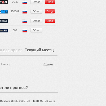
260$
Обзор
Вход
25000₽
Обзор
Вход
–
Обзор
Вход
50€
Обзор
а все время
Текущий месяц
Каппер
Ставки
ет ли прогноз?
Премьер-лига: Эвертон – Манчестер Сити