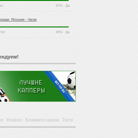
ет
97% - Да
ерики: Япония - Чили
Нет
90% - Да
ендуем!
ее
Новое
Комментарии
Теги