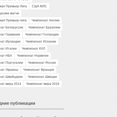
кая Премьер-Лига
США МЛС
щеские матчи
кая Премьер-лига
Чемпионат Англии
нат Белоруссии
Чемпионат Бразилии
нат Германии
Чемпионат Голландии
нат Ирландии
Чемпионат Испании
нат Италии
Чемпионат КХЛ
нат НБА
Чемпионат Норвегии
нат Португалии
Чемпионат России
нат Украины
Чемпионат Франции
нат Швейцарии
Чемпионат Швеции
нат мира 2014
Чемпионат мира 2018
дние публикации