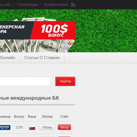
а сайт
Публикации
Комментарии
 Онлайн
Статьи О Ставках
ные международные БК
кмекер
Бонус
Язык
Обзор
Сайт
120€
Обзор
Вход