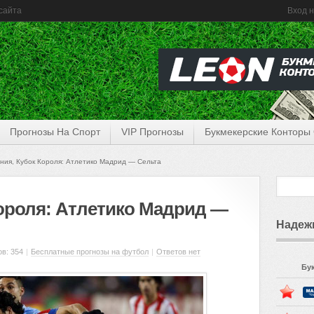
сайта
Вход н
Прогнозы На Спорт
VIP Прогнозы
Букмекерские Конторы
ния, Кубок Короля: Атлетико Мадрид — Сельта
Короля: Атлетико Мадрид —
Надеж
в: 354
|
Бесплатные прогнозы на футбол
|
Ответов нет
Бу