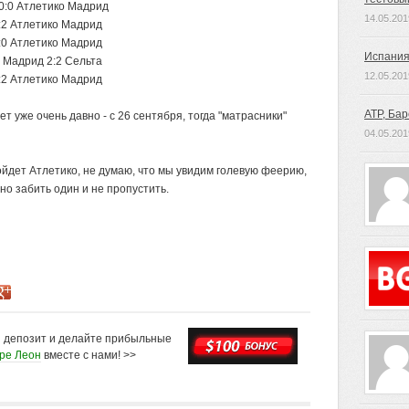
 0:0 Атлетико Мадрид
14.05.201
:2 Атлетико Мадрид
:0 Атлетико Мадрид
Испания
 Мадрид 2:2 Сельта
12.05.201
:2 Атлетико Мадрид
ATP, Ба
 уже очень давно - с 26 сентября, тогда "матрасники"
04.05.201
ойдет Атлетико, не думаю, что мы увидим голевую феерию,
но забить один и не пропустить.
й депозит и делайте прибыльные
оре Леон
вместе с нами! >>