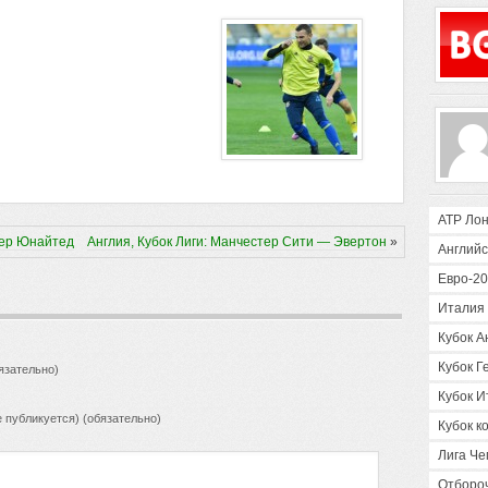
ATP Ло
тер Юнайтед
Англия, Кубок Лиги: Манчестер Сити — Эвертон
»
Английс
Евро-2
Италия 
Кубок А
Кубок Г
язательно)
Кубок И
е публикуется) (обязательно)
Кубок 
Лига Ч
Отборо