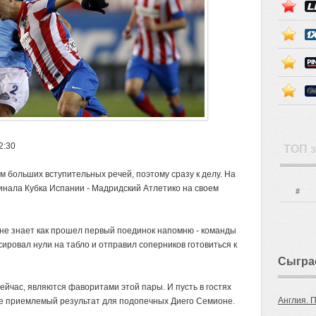
2:30
ТОП з
 больших вступительных речей, поэтому сразу к делу. На
финала Кубка Испании - Мадридский
Атлетико на своем
#
м не знает как прошел первый поединок напомню - команды
ировал нули на табло и отправил соперников готовиться к
Сыгра
ейчас, являются фаворитами этой пары. И пусть в гостях
Англия. 
не приемлемый результат для подопечных Диего Семионе.