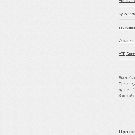
Англия. 
Кубок Ам
тестовый
Испания,
ATP, Бар
Вы любит
Присоеди
лучшие 
баскетбол
Прогн