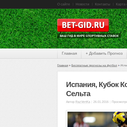
О сайте
Новости
Контакты
Карта 
Главная
+ Добавить Прогноз
Главная
Бесплатные прогнозы на футбол
Испа
Испания, Кубок 
Сельта
Автор
RazVertKa
|
26.01.2016
|
Просмотро