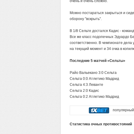
очень и очень сложно.
Можно постараться закрыться и сидет
оборону "вскрыть".
В 1/8 Сельте достался Кадис - коман
Все же класс подопечных Эдуардо Бер
соответственно. В чемпионате дела 
на текущий момент и 34 очка в копилк
Последние 5 матчей «Сельты»
Райо Вальекано 3:0 Сельта
Сельта 0:0 Атлетико Мадрид
Сельта 4:3 Леванте
Сельта 2:0 Кадис
Сельта 0:2 Атлетико Мадрид
популярный 
Статистика очных противостояний