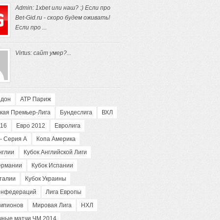
Admin: 1xbet или наш? :) Если про
Bet-Gid.ru - скоро будем оживать!
Если про ...
Virtus: сайт умер?...
ндон
АТP Париж
кая Премьер-Лига
Бундеслига
ВХЛ
016
Евро 2012
Евролига
- Серия А
Копа Америка
нглии
Кубок Английской Лиги
ермании
Кубок Испании
талии
Кубок Украины
конфедераций
Лига Европы
емпионов
Мировая Лига
НХЛ
чные матчи ЧМ 2014