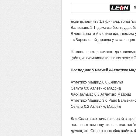
по
Если вспомнить 1/8 финала, тогда "ма
Вальекано 1-1, дома же без труда об
В чемпионате Атлетико идет весьма у
- с Барселоной, правда у каталонцев 
Немного настораживают две последни
кубка, и в чемпионате - во встрече с
Последние 5 матчей «Атлетико Ма
Атлетико Мадрид 0:0 Севилья
Сельта 0:0 Атлетико Мадрид
Лас-Пальмас 0:3 Атлетико Мадрид
Атлетико Мадрид 3:0 Райо Вальекан
Сельта 0:2 Атлетико Мадрид
Для Сельты же ничья в первой встре
оставляет команду что называется "в 
думаю, что Сельта способна забить 