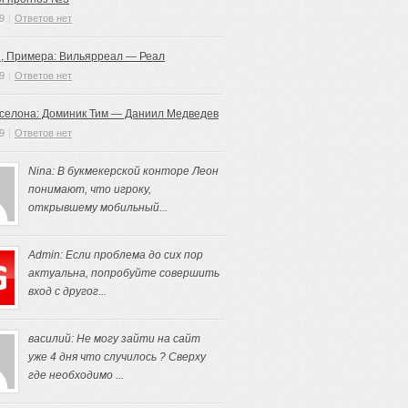
9
|
Ответов нет
, Примера: Вильярреал — Реал
9
|
Ответов нет
рселона: Доминик Тим — Даниил Медведев
9
|
Ответов нет
Nina: В букмекерской конторе Леон
понимают, что игроку,
открывшему мобильный...
Admin: Если проблема до сих пор
актуальна, попробуйте совершить
вход с другог...
василий: Не могу зайти на сайт
уже 4 дня что случилось ? Сверху
где необходимо ...