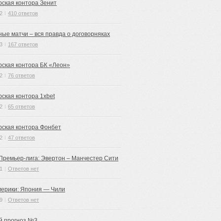
рская контора Зенит
2
I
410 ответов
ные матчи – вся правда о договорняках
3
I
167 ответов
рская контора БК «Леон»
2
I
76 ответов
рская контора 1xbet
2
I
65 ответов
рская контора Фонбет
2
I
47 ответов
 Премьер-лига: Эвертон – Манчестер Сити
1
|
Ответов нет
мерики: Япония — Чили
9
|
Ответов нет
й прогноз №3