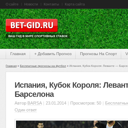
О сайте
Новости
Контакты
Карта сайта
Главная
+ Добавить Прогноз
Прогнозы На Спорт
V
Главная
Бесплатные прогнозы на футбол
Испания, Кубок Короля: Леванте — Барс
Испания, Кубок Короля: Леван
Барселона
Автор
BARSA
|
23.01.2014
|
Просмотров: 50
|
Бесплатные
Один ответ