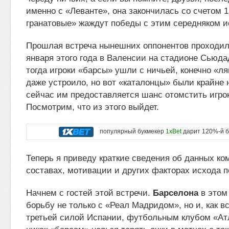
именно с «Леванте», она закончилась со счетом 1:
гранатовые» жаждут победы с этим середняком и
Прошлая встреча нынешних оппонентов проходил
января этого года в Валенсии на стадионе Сьюда
тогда игроки «барсы» ушли с ничьей, конечно «ля
даже устроило, но вот «каталонцы» были крайне 
сейчас им предоставляется шанс отомстить игро
Посмотрим, что из этого выйдет.
популярный букмекер
1xBet
дарит 120%-й б
Теперь я приведу краткие сведения об данных ко
составах, мотивации и других факторах исхода п
Начнем с гостей этой встречи.
Барселона
в этом
борьбу не только с «Реал Мадридом», но и, как в
третьей силой Испании, футбольным клубом «Ат