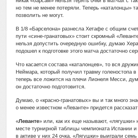
никак «барсам» нельзя терять очки в матчах с та
но тем не менее потеряли. Теперь «каталонцы» та
позволить не могут.
В 1/8 «Барселона» разнесла Хетафе с общим счет
пути «сине-гранатовых» стоит скромный «Левант
нельзя допустить очередную ошибку, думаю Хер
подошел к подготовке этого матча достаточно сер
Что касается состава «каталонцев», то вся дружи
Неймара, который получил травму голеностопа в 
теперь все ложится на плечи Лионеля Месси, дум
он достаточно подготовится.
Думаю, о «красно-гранатовых» вы и так много зна
о менее известном «Леванте» придется рассказат
«
Леванте
» или, как их еще называют, «лягушки» 
месте турнирной таблицы чемпионата Испании и
в активе у них 24 очка. «Лягушки» выиграли семь