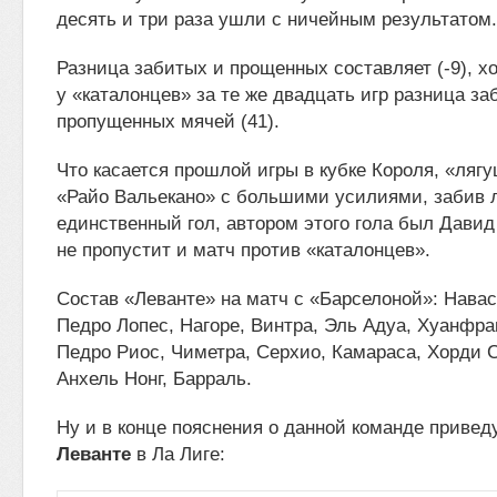
десять и три раза ушли с ничейным результатом.
Разница забитых и прощенных составляет (-9), хо
у «каталонцев» за те же двадцать игр разница за
пропущенных мячей (41).
Что касается прошлой игры в кубке Короля, «ляг
«Райо Вальекано» с большими усилиями, забив 
единственный гол, автором этого гола был Давид
не пропустит и матч против «каталонцев».
Состав «Леванте» на матч с «Барселоной»: Навас
Педро Лопес, Нагоре, Винтра, Эль Адуа, Хуанфра
Педро Риос, Чиметра, Серхио, Камараса, Хорди 
Анхель Нонг, Барраль.
Ну и в конце пояснения о данной команде приве
Леванте
в Ла Лиге: