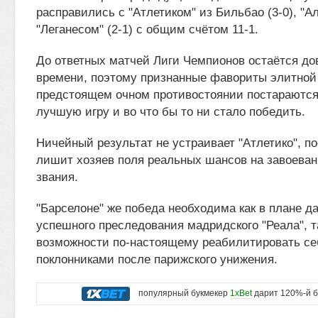
расправились с "Атлетиком" из Бильбао (3-0), "Ал
"Леганесом" (2-1) с общим счётом 11-1.
До ответных матчей Лиги Чемпионов остаётся до
времени, поэтому признанные фавориты элитной 
предстоящем очном противостоянии постараются
лучшую игру и во что бы то ни стало победить.
Ничейный результат не устраивает "Атлетико", п
лишит хозяев поля реальных шансов на завоеван
звания.
"Барселоне" же победа необходима как в плане д
успешного преследования мадридского "Реала", та
возможности по-настоящему реабилитировать се
поклонниками после парижского унижения.
популярный букмекер
1xBet
дарит 120%-й б