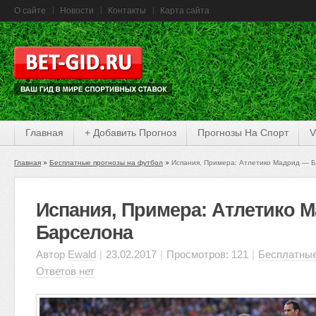
О сайте
Новости
Контакты
Карта сайта
Главная
+ Добавить Прогноз
Прогнозы На Спорт
V
Главная
Бесплатные прогнозы на футбол
Испания, Примера: Атлетико Мадрид — 
Испания, Примера: Атлетико 
Барселона
Автор
Ewald
|
23.02.2017
|
Просмотров: 121
|
Бесплатные
Ответов нет