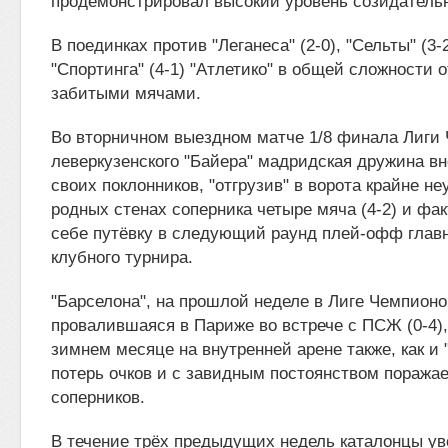
продемонстрировал высокий уровень созидательн
В поединках против "Леганеса" (2-0), "Сельты" (3-
"Спортинга" (4-1) "Атлетико" в общей сложности
забитыми мячами.
Во вторничном выездном матче 1/8 финала Лиги
леверкузенского "Байера" мадридская дружина в
своих поклонников, "отгрузив" в ворота крайне не
родных стенах соперника четыре мяча (4-2) и фа
себе путёвку в следующий раунд плей-офф главн
клубного турнира.
"Барселона", на прошлой неделе в Лиге Чемпион
провалившаяся в Париже во встрече с ПСЖ (0-4)
зимнем месяце на внутренней арене также, как и "
потерь очков и с завидным постоянством поражае
соперников.
В течение трёх предыдущих недель каталонцы ув