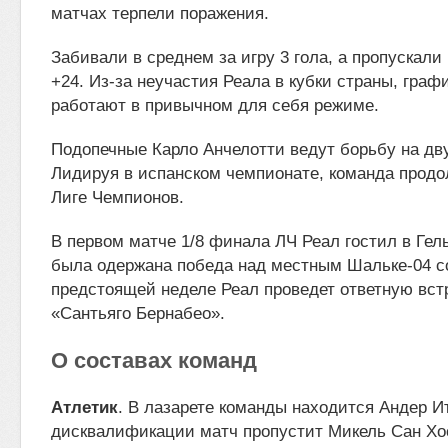
матчах терпели поражения.
Забивали в среднем за игру 3 гола, а пропускали
+24. Из-за неучастия Реала в кубки страны, граф
работают в привычном для себя режиме.
Подопечные Карло Анчелотти ведут борьбу на дв
Лидируя в испанском чемпионате, команда продо
Лиге Чемпионов.
В первом матче 1/8 финала ЛЧ Реал гостил в Гель
была одержана победа над местным Шальке-04 со
предстоящей неделе Реал проведет ответную вст
«Сантьяго Бернабео».
О составах команд
Атлетик
. В лазарете команды находится Андер И
дисквалификации матч пропустит Микель Сан Хо