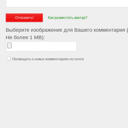
Как разместить аватар?
Выберите изображение для Вашего комментария (
Не более 1 MB):
Оповещать о новых комментариях по почте