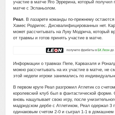
участие в матче Яго Эррерина, который получил 
матче с Эспаньолом.
Реал
. В лазарете команды по-прежнему остаются
Хамес Родригес. Дисквалифицированных нет. Ка
может рассчитывать на Луку Модрича, который в
от травмы и готов принять участие в матче.
получите фрибеты в
БК Леон
до 
Информации о травмах Пепе, Карвахаля и Роналд
можно рассчитывать на их участие в матче, не см
этой недели игроки занимались по индивидуальн
В первом круге Реал разгромил Атлетик со счетом
королевский клуб был в фантастической форме. 
вновь нащупывает свою игру, после унизительног
мадридском дербе с Атлетиком, Реал одержал 3 
одинаковым счетом 2-0 и сыграл 1-1 в домашнем