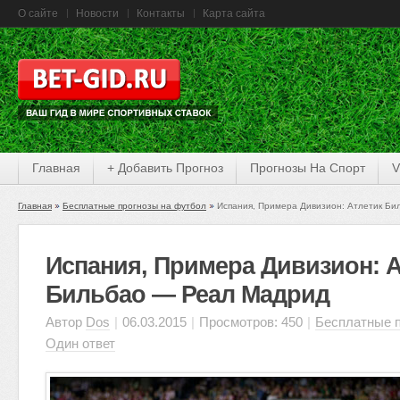
О сайте
Новости
Контакты
Карта сайта
Главная
+ Добавить Прогноз
Прогнозы На Спорт
V
Главная
Бесплатные прогнозы на футбол
Испания, Примера Дивизион: Атлетик Б
Испания, Примера Дивизион: 
Бильбао — Реал Мадрид
Автор
Dos
|
06.03.2015
|
Просмотров: 450
|
Бесплатные п
Один ответ