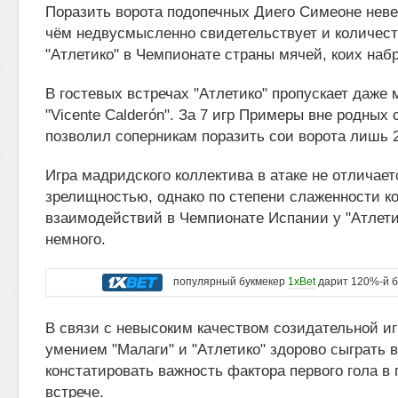
Поразить ворота подопечных Диего Симеоне неве
чём недвусмысленно свидетельствует и количес
"Атлетико" в Чемпионате страны мячей, коих наб
В гостевых встречах "Атлетико" пропускает даже 
"Vicente Calderón". За 7 игр Примеры вне родных 
позволил соперникам поразить сои ворота лишь 2
Игра мадридского коллектива в атаке не отличает
зрелищностью, однако по степени слаженности 
взаимодействий в Чемпионате Испании у "Атлети
немного.
популярный букмекер
1xBet
дарит 120%-й б
В связи с невысоким качеством созидательной иг
умением "Малаги" и "Атлетико" здорово сыграть 
констатировать важность фактора первого гола в
встрече.