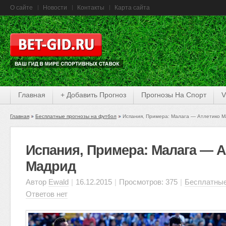
О сайте
Новости
Контакты
Карта сайта
Главная
+ Добавить Прогноз
Прогнозы На Спорт
V
Главная
Бесплатные прогнозы на футбол
Испания, Примера: Малага — Атлетико 
Испания, Примера: Малага — А
Мадрид
Автор
Ewald
|
16.12.2015
|
Просмотров: 375
|
Бесплатные
Ответов нет