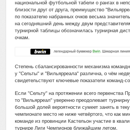
национальной футбольной табели о рангах в неп
близости друг от друга, преимущество "Вильярре
по показателю набранных очков весьма значитель
на сегодняшний день между двум представителя
турнирной таблицы обозначилась турнирная дист
очкам.
легендарный букмекер
Bwin
. Шикарная линия
Степень сбалансированности механизма команд
у "Сельты" и "Вильярреала" различна, о чём нед
свидетельствуют ключевые показатели команд-со
Если "Сельту" на протяжении всего первенства 
то "Вильярреал" уверенно преодолевает турнирн
большой долей вероятности сумеет занять в тек
чемпионате место не ниже четвёртого, что как м
команде из провинции Кастельон участие в ква
турнире Лиги Чемпионов ближайшим летом.