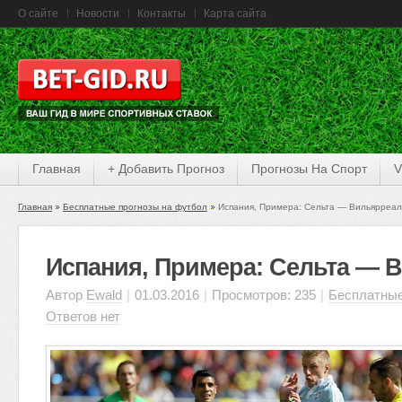
О сайте
Новости
Контакты
Карта сайта
Главная
+ Добавить Прогноз
Прогнозы На Спорт
V
Главная
Бесплатные прогнозы на футбол
Испания, Примера: Сельта — Вильярреал
Испания, Примера: Сельта — 
Автор
Ewald
|
01.03.2016
|
Просмотров: 235
|
Бесплатные
Ответов нет