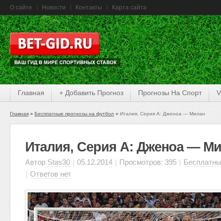
О сайте
Новости
Контакты
Карта сайта
Главная
+ Добавить Прогноз
Прогнозы На Спорт
V
Главная
Бесплатные прогнозы на футбол
Италия, Серия А: Дженоа — Милан
Италия, Серия А: Дженоа — М
Автор
Stas30
|
05.12.2014
|
Просмотров: 395
|
Бесплатны
|
Ответов нет