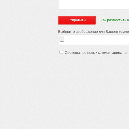
Как разместить 
Выберите изображение для Вашего коммент
Оповещать о новых комментариях по 