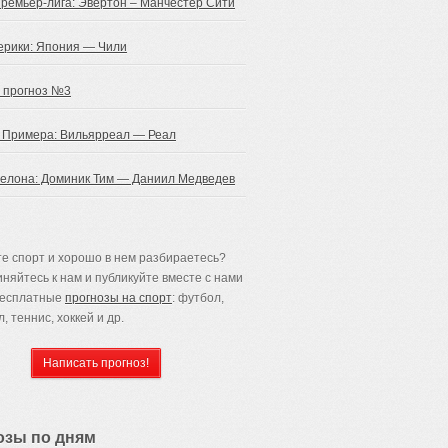
Премьер-лига: Эвертон – Манчестер Сити
ерики: Япония — Чили
 прогноз №3
 Примера: Вильярреал — Реал
селона: Доминик Тим — Даниил Медведев
е спорт и хорошо в нем разбираетесь?
няйтесь к нам и публикуйте вместе с нами
бесплатные
прогнозы на спорт
: футбол,
, теннис, хоккей и др.
озы по дням