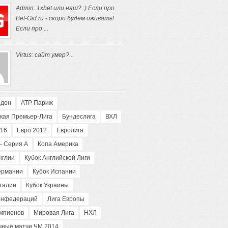
Admin: 1xbet или наш? :) Если про
Bet-Gid.ru - скоро будем оживать!
Если про ...
Virtus: сайт умер?...
ндон
АТP Париж
кая Премьер-Лига
Бундеслига
ВХЛ
016
Евро 2012
Евролига
- Серия А
Копа Америка
нглии
Кубок Английской Лиги
ермании
Кубок Испании
талии
Кубок Украины
конфедераций
Лига Европы
емпионов
Мировая Лига
НХЛ
чные матчи ЧМ 2014