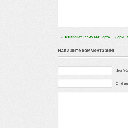
«
Чемпионат Германии: Герта — Дармш
Напишите комментарий!
Имя (об
Email (н