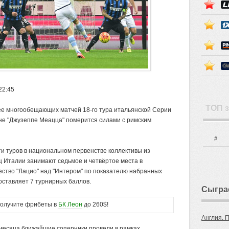
22:45
ТОП з
ее многообещающих матчей 18-го тура итальянской Серии
не "Джузеппе Меацца" померится
силами с римским
#
и туров в национальном первенстве коллективы из
ц Италии занимают седьмое и четвёртое места в
ество "Лацио" над "Интером" по показателю набранных
оставляет 7 турнирных баллов.
Сыгра
лучите фрибеты в
БК Леон
до 260$!
Англия. 
 месяца ближайшие соперники провели в рамках