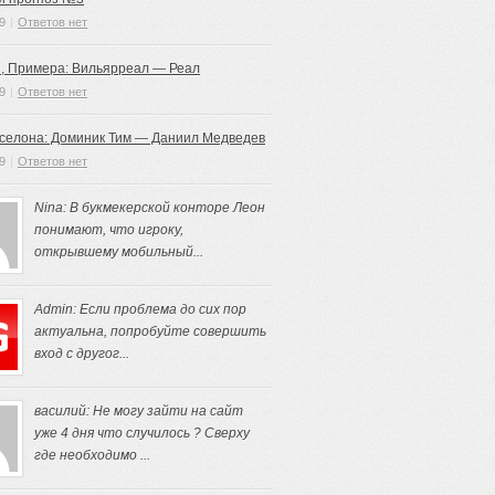
9
|
Ответов нет
, Примера: Вильярреал — Реал
9
|
Ответов нет
рселона: Доминик Тим — Даниил Медведев
9
|
Ответов нет
Nina: В букмекерской конторе Леон
понимают, что игроку,
открывшему мобильный...
Admin: Если проблема до сих пор
актуальна, попробуйте совершить
вход с другог...
василий: Не могу зайти на сайт
уже 4 дня что случилось ? Сверху
где необходимо ...