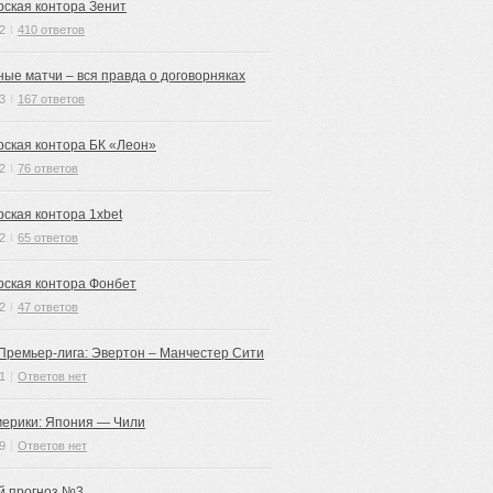
рская контора Зенит
2
I
410 ответов
ные матчи – вся правда о договорняках
3
I
167 ответов
рская контора БК «Леон»
2
I
76 ответов
рская контора 1xbet
2
I
65 ответов
рская контора Фонбет
2
I
47 ответов
 Премьер-лига: Эвертон – Манчестер Сити
1
|
Ответов нет
мерики: Япония — Чили
9
|
Ответов нет
й прогноз №3