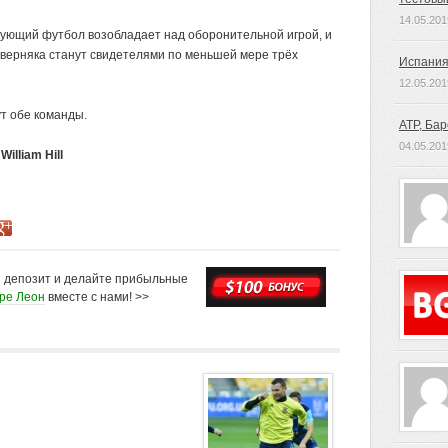
14.05.201
кующий футбол возобладает над оборонительной игрой, и
аверняка станут свидетелями по меньшей мере трёх
Испания
12.05.201
ут обе команды.
ATP, Ба
04.05.201
К
William Hill
й депозит и делайте прибыльные
оре Леон
вместе с нами! >>