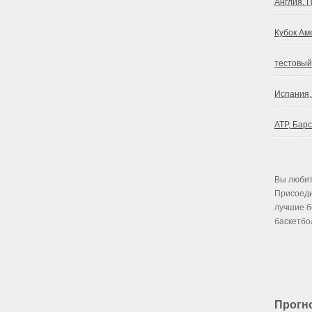
Англия. 
Кубок Ам
тестовый
Испания,
ATP, Бар
Вы любит
Присоеди
лучшие 
баскетбол
Прогн