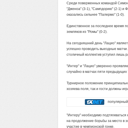
Среди поверженных командой Симоне
"Дженоа" (3-1), "Сампдорию" (2-1) и 
оказались сильнее "Палермо" (1-0).
Единственное за последнее время п
земляков из "Ромы" (0-2).
На сегодняшний день "Лацио" являет
успешно проводить выездные матчи. 
столичный коллектив уступил лишь ра
"Интер" и "Лацио" уверенно проявляю
случайно в матчах пяти предыдущих 
Турнирное положение принципиальных
хозяева поля, так и гости должны иг
популярный 
"Интеру" необходимо подтягиваться 
на продолжение борьбы за место в з
участие в чемпионской гонке.