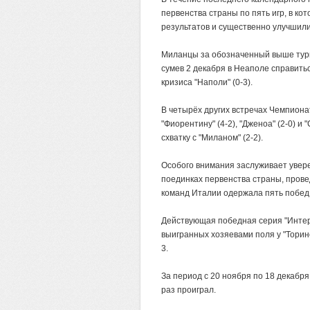
первенства страны по пять игр, в к
результатов и существенно улучшил
Миланцы за обозначенный выше тур
сумев 2 декабря в Неаполе справить
кризиса "Наполи" (0-3).
В четырёх других встречах Чемпион
"Фиорентину" (4-2), "Дженоа" (2-0) и
схватку с "Миланом" (2-2).
Особого внимания заслуживает увере
поединках первенства страны, прове
команд Италии одержала пять побед 
Действующая победная серия "Интера
выигранных хозяевами поля у "Торино
3.
За период с 20 ноября по 18 декабря
раз проиграл.