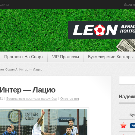
сайта
Вход н
Прогнозы На Спорт
VIP Прогнозы
Букмекерские Конторы
ия, Серия А: Интер — Лацио
 Интер — Лацио
Надеж
31
|
Бесплатные прогнозы на футбол
|
Ответов нет
Бу