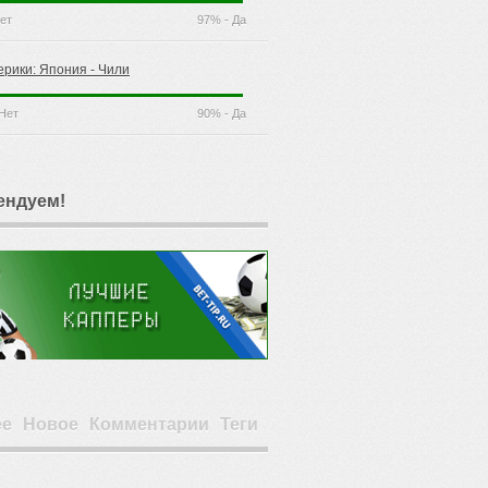
ет
97% - Да
ерики: Япония - Чили
Нет
90% - Да
ендуем!
ее
Новое
Комментарии
Теги