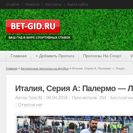
О сайте
Новости
Контакты
Карта сайта
Главная
+ Добавить Прогноз
Прогнозы На Спорт
V
Главная
Бесплатные прогнозы на футбол
Италия, Серия А: Палермо — Лацио
Италия, Серия А: Палермо — 
Автор
Stas30
|
08.04.2016
|
Просмотров: 264
|
Бесплатны
|
Ответов нет