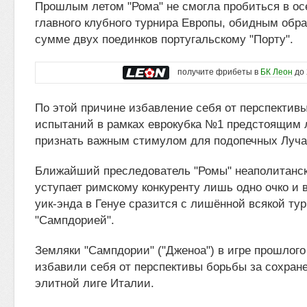
Прошлым летом "Рома" не смогла пробиться в о
главного клубного турнира Европы, обидным обра
сумме двух поединков португальскому "Порту".
получите фрибеты в
БК Леон
до 
По этой причине избавление себя от перспектив
испытаний в рамках еврокубка №1 предстоящим 
признать важным стимулом для подопечных Луча
Ближайший преследователь "Ромы" неаполитанск
уступает римскому конкуренту лишь одно очко и 
уик-энда в Генуе сразится с лишённой всякой т
"Сампдорией".
Земляки "Сампдории" ("Дженоа") в игре прошлого
избавили себя от перспективы борьбы за сохран
элитной лиге Италии.