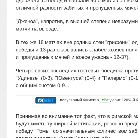
одержали 15 побед и набрали 46 очков из 54 воз
отличной разности забитых и пропущенных мячей
"Дженоа", напротив, в высшей степени невразум
матчи на выезде.
В тех же 18 матчах вне родных стен "грифоны" о
победы и 13 раз оказывались слабее хозяев поля
и пропущенных мячей и вовсе ужасна - 12-37).
Четыре своих последних гостевых поединка проти
"Удинезе" (0-3), "Ювентуса" (0-4) и "Палермо" (0-
с общим счётом 0-9...
популярный букмекер
1xBet
дарит 120%-й б
Принимая во внимание тот факт, что в римской м
будут иметь турнирной мотивации, резонно пред
победу "Ромы" со значительным количеством заб