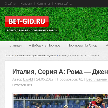
О сайте
Новости
Контакты
Карта сайта
Главная
+ Добавить Прогноз
Прогнозы На Спорт
V
Главная
Бесплатные прогнозы на футбол
Италия, Серия А: Рома — Дженоа
Италия, Серия А: Рома — Дже
Автор
Ewald
|
24.05.2017
|
Просмотров: 61
|
Бесплатные 
Ответов нет