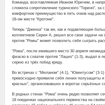
Команда, возглавляемая Иваном Юричем, в напр
сломила сопротивление туринского "Торино", за 
комфортное преимущество в пять очков над рас
18-ом месте "Кротоне".
Теперь "Дженоа" так же, как и подавляющее бол
коллективов Серии А, решил все свои задачи на 
против "Ромы" может позволить себе сыграть ра
"Рома", после имевшего место 30 апреля неожид
фиаско в схватке против "Лацио" (1-3), выдал в 
серию из трёх побед кряду.
Во встречах с "Миланом" (4-1), "Ювентусом" (3-1) 
превосходно проявили себя линии полузащиты и 
красных", организовавших в воротах серьёзных со
В родных стенах "Рома" очень редко позволяет се
18 поединках национального первенства на своём