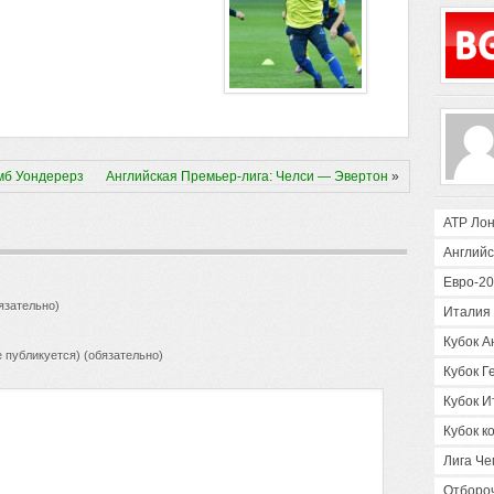
омб Уондерерз
Английская Премьер-лига: Челси — Эвертон
»
ATP Ло
Английс
Евро-2
язательно)
Италия 
Кубок А
е публикуется) (обязательно)
Кубок Г
Кубок И
Кубок 
Лига Ч
Отборо