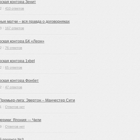
рская контора Зенит
2
I
410 ответов
ные матчи – вся правда о договорняках
3
I
167 ответов
рская контора БК «Леон»
2
I
76 ответов
рская контора 1xbet
2
I
65 ответов
рская контора Фонбет
2
I
47 ответов
 Премьер-лига: Эвертон – Манчестер Сити
1
|
Ответов нет
мерики: Япония — Чили
9
|
Ответов нет
й прогноз №3