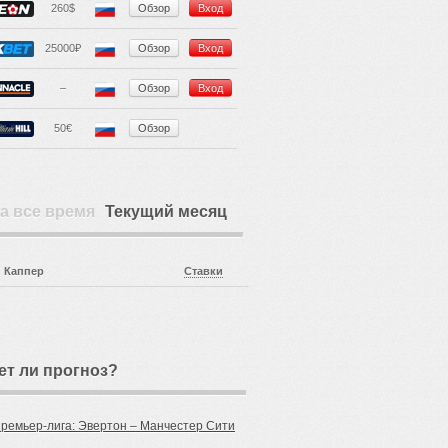
260$
Обзор
Вход
25000₽
Обзор
Вход
–
Обзор
Вход
50€
Обзор
а все время
Текущий месяц
Каппер
Ставки
ет ли прогноз?
Премьер-лига: Эвертон – Манчестер Сити