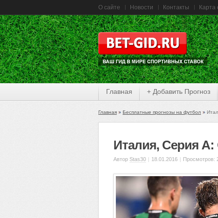
О сайте
Новости
Контакты
Карта 
Главная
+ Добавить Прогноз
Главная
Бесплатные прогнозы на футбол
Итал
Италия, Серия А:
Автор
Stas30
|
18.01.2016
|
Просмотров: 