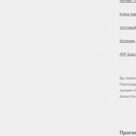
Англия. 
Кубок Ам
тестовый
Испания,
ATP, Бар
Вы любит
Присоеди
лучшие 
баскетбол
Прогн