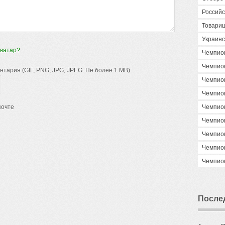
Российс
Товари
Украинс
аватар?
Чемпио
Чемпио
ария (GIF, PNG, JPG, JPEG. Не более 1 MB):
Чемпио
Чемпио
почте
Чемпио
Чемпио
Чемпио
Чемпио
Чемпио
После