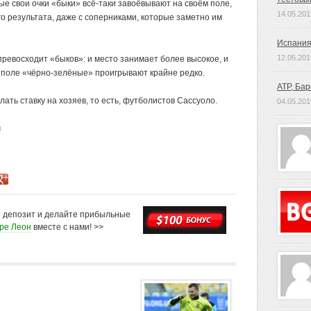
ые свои очки «быки» всё-таки завоёвывают на своём поле,
14.05.201
го результата, даже с соперниками, которые заметно им
Испания
12.05.201
ревосходит «быков»: и место занимает более высокое, и
м поле «чёрно-зелёные» проигрывают крайне редко.
ATP, Ба
ть ставку на хозяев, то есть, футболистов Сассуоло.
04.05.201
н
й депозит и делайте прибыльные
оре Леон
вместе с нами! >>