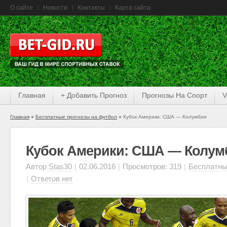
О сайте
Новости
Контакты
Карта сайта
Главная
+ Добавить Прогноз
Прогнозы На Спорт
V
Главная
Бесплатные прогнозы на футбол
Кубок Америки: США — Колумбия
Кубок Америки: США — Колум
Автор
Stas30
|
02.06.2016
|
Просмотров: 319
|
Бесплатны
|
Ответов нет