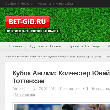
О сайте
Новости
Контакты
Карта сайта
Главная
+ Добавить Прогноз
Прогнозы На Спорт
V
Главная
Бесплатные прогнозы на футбол
Кубок Англии: Колчестер Юнайтед — Тот
Кубок Англии: Колчестер Юна
Тоттенхэм
Автор
Johnny
|
28.01.2016
|
Просмотров: 321
|
Бесплатны
|
Ответов нет