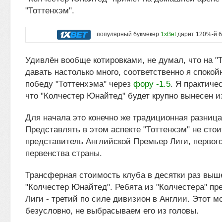
"Тоттенхэм".
популярный букмекер
1xBet
дарит 120%-й б
Удивлён вообще котировками, не думал, что на "
давать настолько много, соответственно я спокой
победу "Тоттенхэма" через
фору -1.5
. Я практиче
что "Колчестер Юнайтед" будет крупно вынесен из
Для начала это конечно же традиционная разница
Представлять в этом аспекте "Тоттенхэм" не стои
представитель Английской Премьер Лиги, первого
первенства страны.
Трансферная стоимость клуба в десятки раз выш
"Колчестер Юнайтед". Ребята из "Колчестера" п
Лиги - третий по силе дивизион в Англии. Этот м
безусловно, не выбрасываем его из головы.