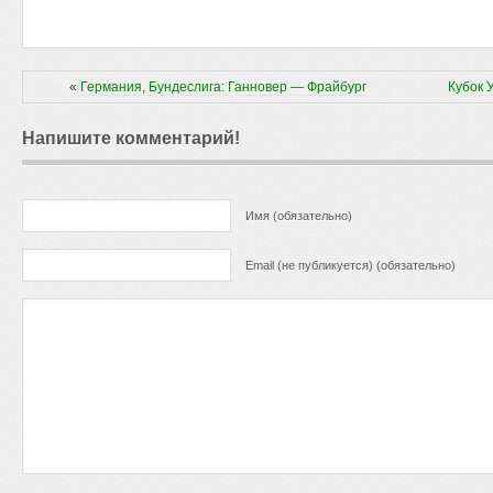
«
Германия, Бундеслига: Ганновер — Фрайбург
Кубок 
Напишите комментарий!
Имя (обязательно)
Email (не публикуется) (обязательно)