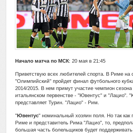
Начало матча по МСК
: 20 мая в 21:45
Приветствую всех любителей спорта.
В Риме на 
"Олимпийский" пройдет финал футбольного кубк
2014/2015. В нем примут участие чемпион
сезона
итальянском первенстве - "Ювентус" и "Лацио". 
представляет Турин. "Лацио" - Рим.
"
Ювентус
" номинальный хозяин поля. Но так как 
Риме и представитель Рима "Лацио", то, предпола
большая часть болельщиков будет поддерживать