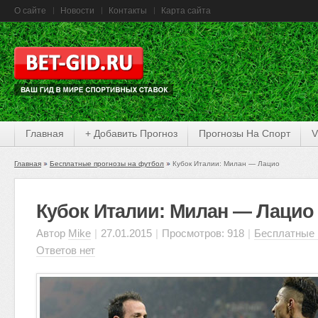
О сайте
Новости
Контакты
Карта сайта
Главная
+ Добавить Прогноз
Прогнозы На Спорт
V
Главная
Бесплатные прогнозы на футбол
Кубок Италии: Милан — Лацио
Кубок Италии: Милан — Лацио
Автор
Mike
|
27.01.2015
|
Просмотров: 918
|
Бесплатные 
Ответов нет