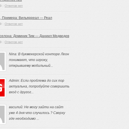
9
|
Ответов нет
, Примера: Вильярреал — Реал
9
|
Ответов нет
рселона: Доминик Тим — Даниил Медведев
9
|
Ответов нет
Nina: В букмекерской конторе Леон
понимают, что игроку,
открывшему мобильный...
Admin: Если проблема до сих пор
актуальна, попробуйте совершить
вход с другог...
василий: Не могу зайти на сайт
уже 4 дня что случилось ? Сверху
где необходимо ...