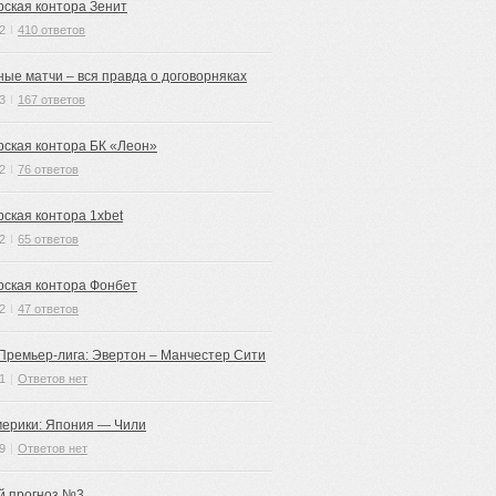
рская контора Зенит
2
I
410 ответов
ные матчи – вся правда о договорняках
3
I
167 ответов
рская контора БК «Леон»
2
I
76 ответов
рская контора 1xbet
2
I
65 ответов
рская контора Фонбет
2
I
47 ответов
 Премьер-лига: Эвертон – Манчестер Сити
1
|
Ответов нет
мерики: Япония — Чили
9
|
Ответов нет
й прогноз №3