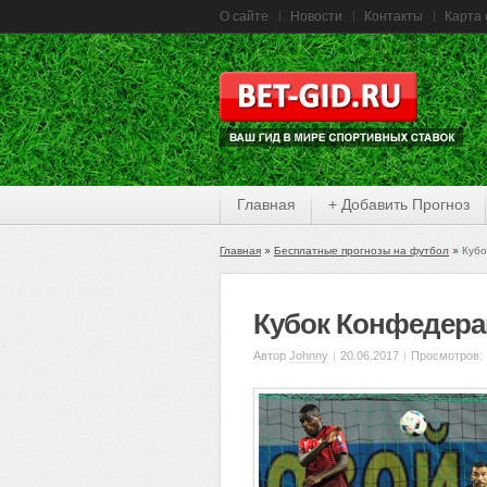
О сайте
Новости
Контакты
Карта 
Главная
+ Добавить Прогноз
Главная
Бесплатные прогнозы на футбол
Кубо
Кубок Конфедера
Автор
Johnny
|
20.06.2017
|
Просмотров: 