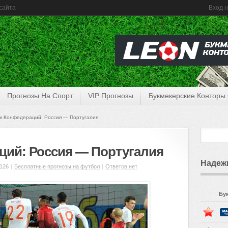
сайта
Вход н
Прогнозы На Спорт
VIP Прогнозы
Букмекерские Конторы
к Конфедераций: Россия — Португалия
ций: Россия — Португалия
Надеж
126
|
Бесплатные прогнозы на футбол
|
Ответов нет
Бу