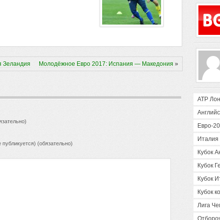
я Зеландия
Молодёжное Евро 2017: Испания — Македония
»
ATP Ло
Английс
язательно)
Евро-2
Италия 
е публикуется) (обязательно)
Кубок А
Кубок Г
Кубок И
Кубок 
Лига Ч
Отборо