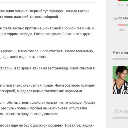
3% - Н
щё один момент - первый тур турнира. Победа России
а много иллюзий, касаемо сборной.
Кубок Ам
 сыграла вничью против национальной сборной Мексики. Я
10% - 
 и в Африке победа, Россия получила 3 очка и это круто.
-уровень, мягко говоря. Если смотреть более глобально,
Реком
 ведь даже выделить некого.
тралии, в то время, как сами австралийцы ищут счастья в
действительно становится лучше. Черчесов перестраивает
у сборной, внедряет новые тактические наработки.
о, чтобы выстроить действительно что-то крепкое. Россия
 разрухе - полный провал на чемпионате, отсутствие
Лучш
ки, какое-то броуновское движение.
рчесова ещё не было должной проверки, Новая Зеландия -