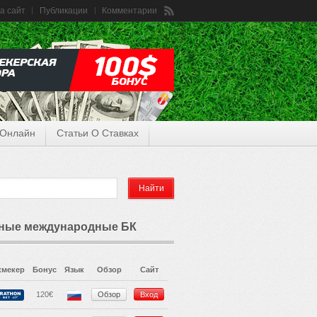
а сайт
Публикации
Комментарии
 Онлайн
Статьи О Ставках
ные международные БК
кмекер
Бонус
Язык
Обзор
Сайт
120€
Обзор
Вход