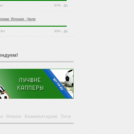
ет
97% - Да
ерики: Япония - Чили
Нет
90% - Да
ендуем!
ее
Новое
Комментарии
Теги