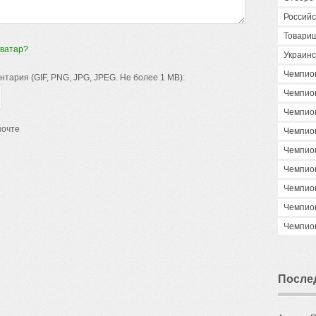
Российс
Товари
аватар?
Украинс
Чемпио
ария (GIF, PNG, JPG, JPEG. Не более 1 MB):
Чемпио
Чемпио
почте
Чемпио
Чемпио
Чемпио
Чемпио
Чемпио
Чемпио
После