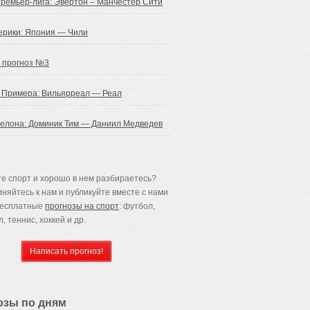
Премьер-лига: Эвертон – Манчестер Сити
ерики: Япония — Чили
 прогноз №3
 Примера: Вильярреал — Реал
селона: Доминик Тим — Даниил Медведев
е спорт и хорошо в нем разбираетесь?
няйтесь к нам и публикуйте вместе с нами
бесплатные
прогнозы на спорт
: футбол,
, теннис, хоккей и др.
озы по дням