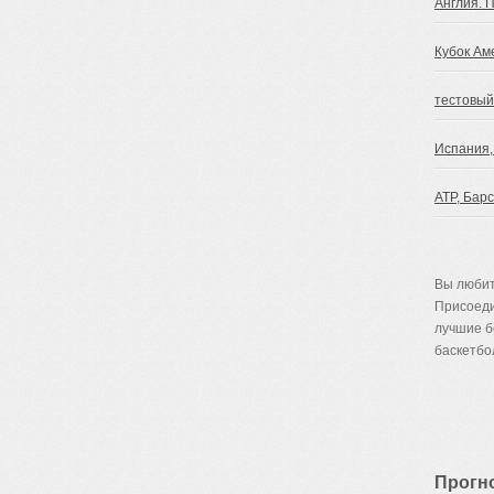
Англия. 
Кубок Ам
тестовый
Испания,
ATP, Бар
Вы любит
Присоеди
лучшие 
баскетбол
Прогн