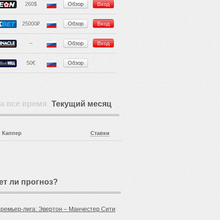
260$
Обзор
Вход
25000₽
Обзор
Вход
–
Обзор
Вход
50€
Обзор
а все время
Текущий месяц
Каппер
Ставки
ет ли прогноз?
Премьер-лига: Эвертон – Манчестер Сити