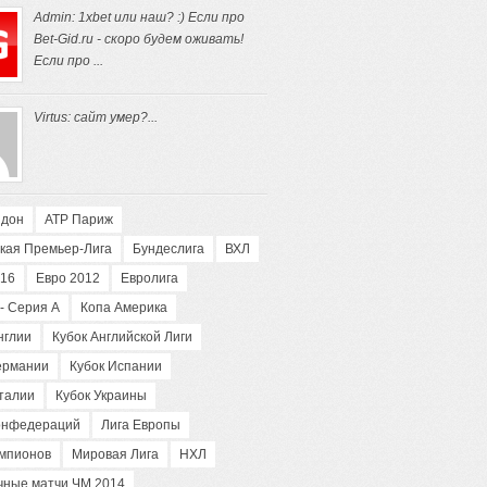
Admin: 1xbet или наш? :) Если про
Bet-Gid.ru - скоро будем оживать!
Если про ...
Virtus: сайт умер?...
ндон
АТP Париж
кая Премьер-Лига
Бундеслига
ВХЛ
016
Евро 2012
Евролига
- Серия А
Копа Америка
нглии
Кубок Английской Лиги
ермании
Кубок Испании
талии
Кубок Украины
конфедераций
Лига Европы
емпионов
Мировая Лига
НХЛ
чные матчи ЧМ 2014