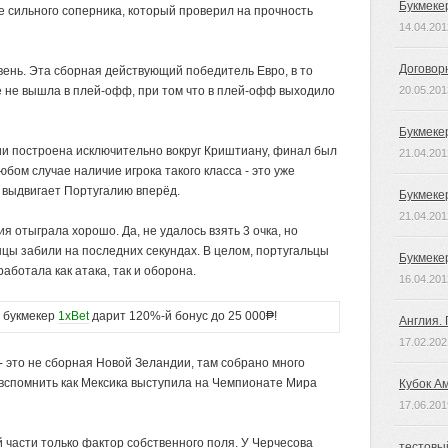
Букмеке
е сильного соперника, который проверил на прочность
14.04.201
Договор
вень. Эта сборная действующий победитель Евро, в то
е не вышла в плей-офф, при том что в плей-офф выходило
20.05.201
Букмеке
ии построена исключительно вокруг Криштиану, финал был
21.04.201
юбом случае наличие игрока такого класса - это уже
 выдвигает Португалию вперёд.
Букмеке
21.04.201
я отыграла хорошо. Да, не удалось взять 3 очка, но
нцы забили на последних секундах. В целом, португальцы
Букмеке
ботала как атака, так и оборона.
16.04.201
букмекер
1xBet
дарит 120%-й бонус до 25 000₱!
Англия.
17.02.202
 - это не сборная Новой Зеландии, там собрано много
вспомнить как Мексика выступила на Чемпионате Мира
Кубок А
17.06.201
 части только фактор собственного поля. У Черчесова
тестовы