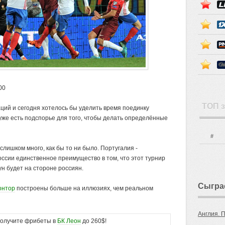
00
ТОП з
ий и сегодня хотелось бы уделить время поединку
уже есть подспорье для того, чтобы
делать определённые
#
слишком много, как бы то ни было. Португалия -
оссии единственное преимущество в том, что этот турнир
н будет на стороне россиян.
Сыгра
онтор
построены больше на иллюзиях, чем реальном
Англия. 
лучите фрибеты в
БК Леон
до 260$!