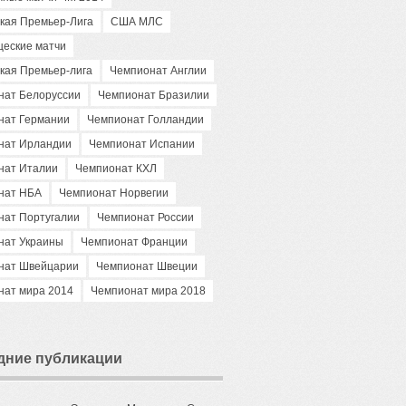
кая Премьер-Лига
США МЛС
щеские матчи
кая Премьер-лига
Чемпионат Англии
нат Белоруссии
Чемпионат Бразилии
нат Германии
Чемпионат Голландии
нат Ирландии
Чемпионат Испании
нат Италии
Чемпионат КХЛ
нат НБА
Чемпионат Норвегии
нат Португалии
Чемпионат России
нат Украины
Чемпионат Франции
нат Швейцарии
Чемпионат Швеции
нат мира 2014
Чемпионат мира 2018
дние публикации