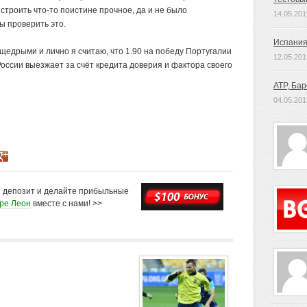
строить что-то поистине прочное, да и не было
14.05.201
ы проверить это.
Испания
 щедрыми и лично я считаю, что 1.90 на победу Португалии
12.05.201
 России выезжает за счёт кредита доверия и фактора своего
ATP, Ба
04.05.201
й депозит и делайте прибыльные
оре Леон
вместе с нами! >>