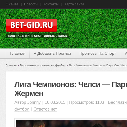
О сайте
Новости
Контакты
Карта сайта
Главная
+ Добавить Прогноз
Прогнозы На Спорт
V
Главная
Бесплатные прогнозы на футбол
Лига Чемпионов: Челси — Пари Сен Жер
Лига Чемпионов: Челси — Пар
Жермен
Автор
Johnny
|
10.03.2015
|
Просмотров: 1193
|
Бесплатн
футбол
|
Ответов нет