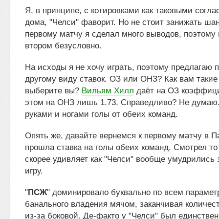
Я, в принципе, с котировками как таковыми соглас
дома, "Челси" фаворит. Но не стоит занижать ша
первому матчу я сделал много выводов, поэтому
втором безусловно.
На исходы я не хочу играть, поэтому предлагаю 
другому виду ставок. ОЗ или ОНЗ? Как вам такие
выберите вы?
Вильям Хилл
даёт на ОЗ коэффици
этом на ОНЗ лишь 1.73. Справедливо? Не думаю.
руками и ногами голы от обеих команд.
Опять же, давайте вернемся к первому матчу в Па
прошла ставка на голы обеих команд. Смотрел то
скорее удивляет как "Челси" вообще умудрились 
игру.
"
ПСЖ
" доминировало буквально по всем парамет
банального владения мячом, заканчивая количес
из-за боковой. Де-факто у "Челси" был единстве