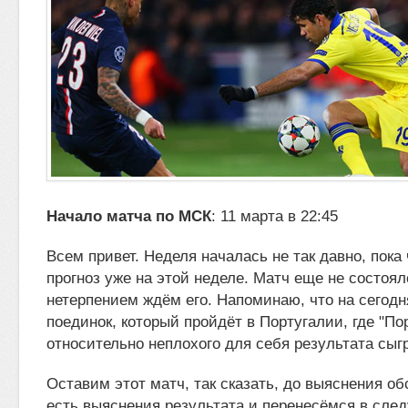
Начало матча по МСК
: 11 марта в 22:45
Всем привет.
Неделя началась не так давно, пока
прогноз уже на этой неделе. Матч еще не состоял
нетерпением ждём его. Напоминаю,
что на сегод
поединок, который пройдёт в Португалии, где "По
относительно неплохого для себя результата сыгр
Оставим этот матч, так сказать, до выяснения об
есть выяснения результата и перенесёмся в сле