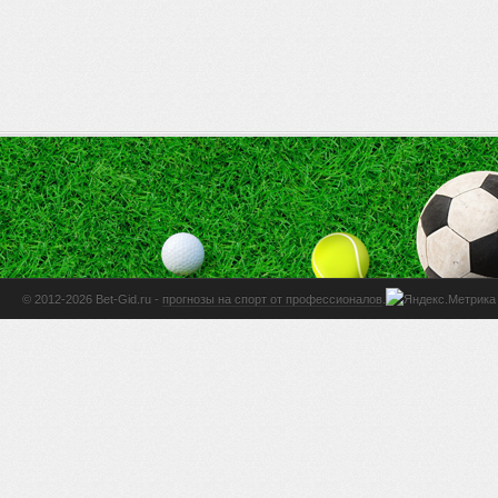
© 2012-2026 Bet-Gid.ru -
прогнозы на спорт от профессионалов
.