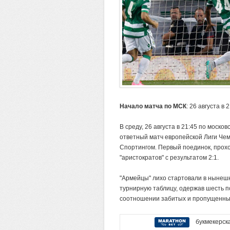
Начало матча по МСК
: 26 августа в 
В среду, 26 августа в 21:45 по моско
ответный матч европейской Лиги Ч
Спортингом. Первый поединок, прох
"аристократов" с результатом 2:1.
"Армейцы" лихо стартовали в нынеш
турнирную таблицу, одержав шесть 
соотношении забитых и пропущенных
букмекерска