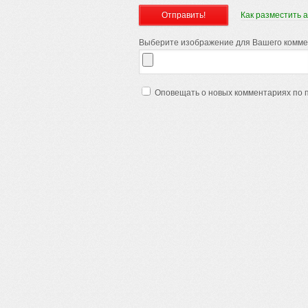
Как разместить 
Выберите изображение для Вашего коммент
Оповещать о новых комментариях по 