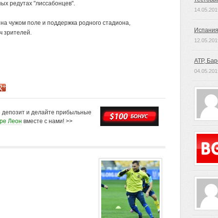
ых редутах "лиссабонцев".
14.05.201
л на чужом поле и поддержка родного стадиона,
Испания
 зрителей.
12.05.201
ATP, Ба
04.05.201
й депозит и делайте прибыльные
оре Леон
вместе с нами! >>