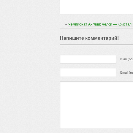
«
Чемпионат Англии: Челси — Кристал
Напишите комментарий!
Имя (об
Email (н