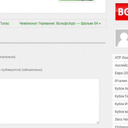
 Пэлас
Чемпионат Германии: Вольфсбург — Шальке 04
»
язательно)
ATP Ло
Английс
е публикуется) (обязательно)
Евро-2
Италия 
Кубок А
Кубок Г
Кубок И
Кубок 
Лига Ч
Отборо