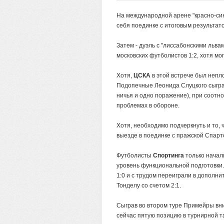
На международной арене "красно-син
себя поединке с итоговым результато
Затем - дуэль с "лиссабонскими льв
московских футболистов 1:2, хотя м
Хотя,
ЦСКА
в этой встрече был непл
Подопечные Леонида Слуцкого сыграл
ничья и одно поражение), при соотно
проблемах в обороне.
Хотя, необходимо подчеркнуть и то, 
выезде в поединке с пражской Спарто
Футболисты
Спортинга
только начал
уровень функциональной подготовки.
1:0 и с трудом переиграли в дополн
Тонделу со счетом 2:1.
Сыграв во втором туре Примейры вни
сейчас пятую позицию в турнирной т