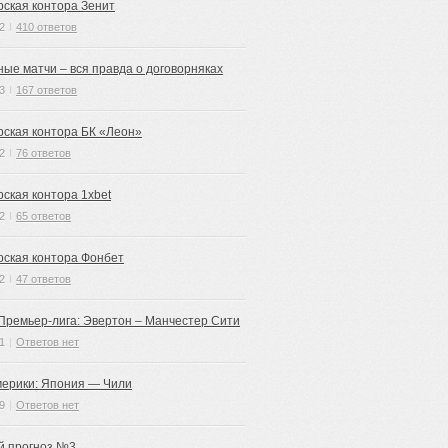
рская контора Зенит
2
I
410 ответов
ные матчи – вся правда о договорняках
3
I
167 ответов
рская контора БК «Леон»
2
I
76 ответов
рская контора 1xbet
2
I
65 ответов
рская контора Фонбет
2
I
47 ответов
 Премьер-лига: Эвертон – Манчестер Сити
1
|
Ответов нет
мерики: Япония — Чили
9
|
Ответов нет
й прогноз №3