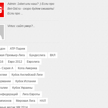
Admin: 1xbet или наш? :) Если про
Bet-Gid.ru - скоро будем оживать!
Если про ...
Virtus: сайт умер?...
ндон
АТP Париж
кая Премьер-Лига
Бундеслига
ВХЛ
016
Евро 2012
Евролига
- Серия А
Копа Америка
нглии
Кубок Английской Лиги
ермании
Кубок Испании
талии
Кубок Украины
конфедераций
Лига Европы
емпионов
Мировая Лига
НХЛ
чные матчи ЧМ 2014