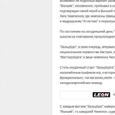
Возможен ли подобный вариант разви
"Мальмё", несомненно, пребывал в з
подтверждал своей игрой в Высшей л
Лиги Чемпионов, где чемпионы Швец
и мадридскому "Атлетико" и переигра
По состоянию на сегодняшний день 
шансов на повторение прошлогоднего
"Зальцбург", в свою очередь, впервы
национальном первенстве Австрии, 
"Маттерсбурга" и вице-чемпиона Авст
Столь неудачный старт "Зальцбурга"
напряжённым графиком игр, к которо
функционально, так как конец июля -
западноевропейских команд.
по
С каждым матчем "Зальцбург" наверня
"Мальмё", то шведский Чемпион, судя