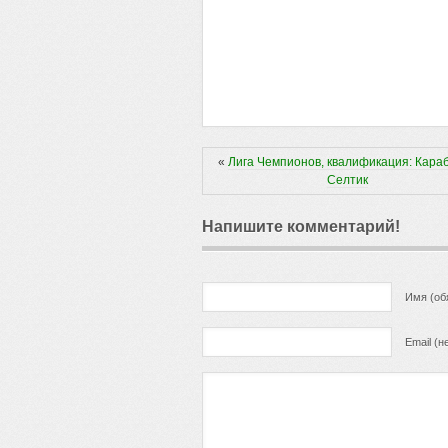
«
Лига Чемпионов, квалификация: Кара
Селтик
Напишите комментарий!
Имя (об
Email (н