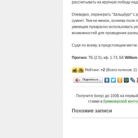
рассчитывать на крупную победу над 
Очевидно, переиграть "Зальцбург" с 
сумеет. Тем не менее, хозяева поля 
умеющие прекрасно использовать уя
возможностей для проведения разящ
Судя по всему, в предстоящем матче
Прогноз
: ТБ (2.5), кф. 1.73, БК
William 
Рейтинг:
+2
(Всего голосов: 2)
Поделиться…
Получите бонус до 100$ на первы
ставки в
букмекерской конт
Похожие записи