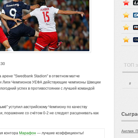
1:30
ТОП з
а арене "Swedbank Stadion" в ответном матче
и Лиги Чемпионов УЕФА действующие
чемпионы Швеции
#
логодний успех в противостоянии с лучшей командой
ьмё" уступил австрийскому Чемпиону по качеству
зи, поражение со счётом 0-2 не следует расценивать как
Сыгра
Англия. 
я контора
Марафон
— лучшие коэффициенты!