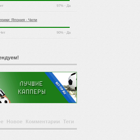
ет
97% - Да
ерики: Япония - Чили
Нет
90% - Да
ендуем!
ее
Новое
Комментарии
Теги