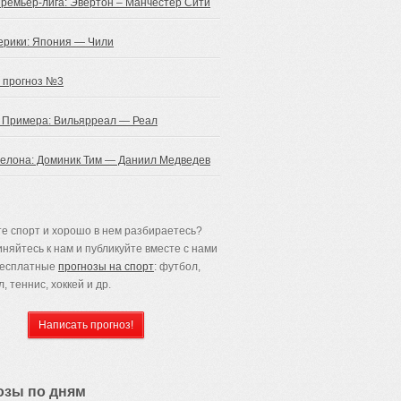
Премьер-лига: Эвертон – Манчестер Сити
ерики: Япония — Чили
 прогноз №3
 Примера: Вильярреал — Реал
селона: Доминик Тим — Даниил Медведев
е спорт и хорошо в нем разбираетесь?
няйтесь к нам и публикуйте вместе с нами
бесплатные
прогнозы на спорт
: футбол,
, теннис, хоккей и др.
озы по дням