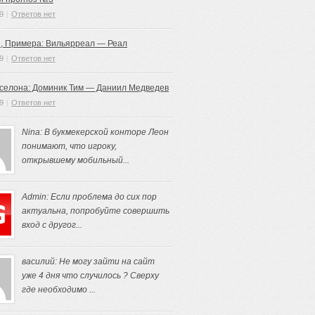
9
|
Ответов нет
, Примера: Вильярреал — Реал
9
|
Ответов нет
рселона: Доминик Тим — Даниил Медведев
9
|
Ответов нет
Nina: В букмекерской конторе Леон
понимают, что игроку,
открывшему мобильный...
Admin: Если проблема до сих пор
актуальна, попробуйте совершить
вход с другог...
василий: Не могу зайти на сайт
уже 4 дня что случилось ? Сверху
где необходимо ...