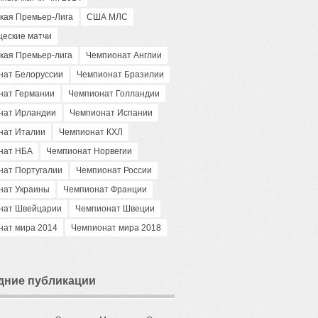
кая Премьер-Лига
США МЛС
щеские матчи
кая Премьер-лига
Чемпионат Англии
нат Белоруссии
Чемпионат Бразилии
нат Германии
Чемпионат Голландии
нат Ирландии
Чемпионат Испании
нат Италии
Чемпионат КХЛ
нат НБА
Чемпионат Норвегии
нат Португалии
Чемпионат России
нат Украины
Чемпионат Франции
нат Швейцарии
Чемпионат Швеции
нат мира 2014
Чемпионат мира 2018
дние публикации