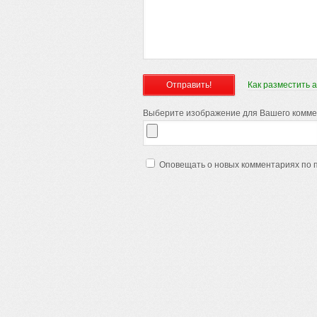
Как разместить 
Выберите изображение для Вашего коммент
Оповещать о новых комментариях по 