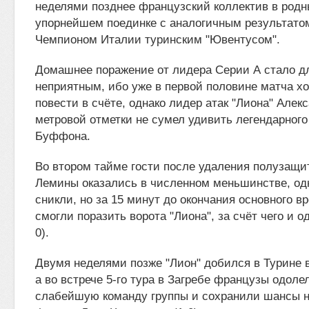
неделями позднее французский коллектив в родн
упорнейшем поединке с аналогичным результато
Чемпионом Италии туринским "Ювентусом".
Домашнее поражение от лидера Серии А стало дл
неприятным, ибо уже в первой половине матча хо
повести в счёте, однако лидер атак "Лиона" Алекс
метровой отметки не сумел удивить легендарног
Буффона.
Во втором тайме гости после удаления полузащи
Лемины оказались в численном меньшинстве, одн
сникли, но за 15 минут до окончания основного в
смогли поразить ворота "Лиона", за счёт чего и о
0).
Двумя неделями позже "Лион" добился в Турине в
а во встрече 5-го тура в Загребе французы одоле
слабейшую команду группы и сохранили шансы на