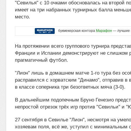
"Севилья" с 10 очками обосновалась на второй по
имеет на три набранных турнирных балла меньше
место.
букмекерская контора
Марафон
— лучшие 
На протяжении всего группового турнира предст
Франции и Испании демонстрируют не слишком 
прагматичный футбол.
"Лион" лишь в домашнем матче 1-го тура без ос
расправился с хорватским "Динамо", отправив в 
в классе соперника три безответных мяча (3-0).
В дальнейшим подопечным Бруно Генезио предст
непростой отрезок трёх игр против "Севильи" и "
27 сентября в Севилье "Лион", несмотря на умел
хозяевам поля, всё же, уступил с минимальным с