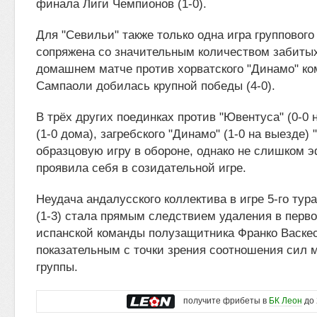
финала Лиги Чемпионов (1-0).
Для "Севильи" также только одна игра группового
сопряжена со значительным количеством забитых
домашнем матче против хорватского "Динамо" ко
Сампаоли добилась крупной победы (4-0).
В трёх других поединках против "Ювентуса" (0-0 
(1-0 дома), загребского "Динамо" (1-0 на выезде)
образцовую игру в обороне, однако не слишком 
проявила себя в созидательной игре.
Неудача андалусского коллектива в игре 5-го тур
(1-3) стала прямым следствием удаления в перво
испанской команды полузащитника Франко Васкес
показательным с точки зрения соотношения сил
группы.
получите фрибеты в
БК Леон
до 