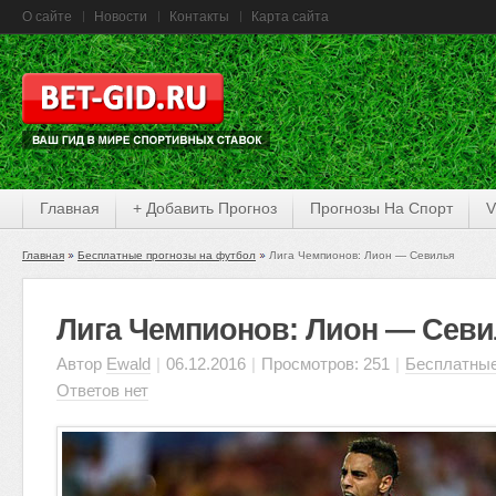
О сайте
Новости
Контакты
Карта сайта
Главная
+ Добавить Прогноз
Прогнозы На Спорт
V
Главная
Бесплатные прогнозы на футбол
Лига Чемпионов: Лион — Севилья
Лига Чемпионов: Лион — Сев
Автор
Ewald
|
06.12.2016
|
Просмотров: 251
|
Бесплатные
Ответов нет