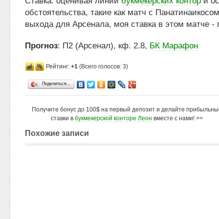
Ставка: оценивая линии
букмекерских контор
и о
обстоятельства, такие как матч с Панатинаикосо
выхода для Арсенала, моя ставка в этом матче -
Прогноз
: П2 (Арсенал), кф. 2.8,
БК Марафон
Рейтинг:
+1
(Всего голосов: 3)
Поделиться…
Получите бонус до 100$ на первый депозит и делайте прибыльны
ставки в
букмекерской конторе Леон
вместе с нами! >>
Похожие записи