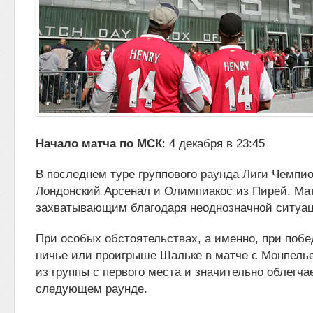
Начало матча по МСК
: 4 декабря в 23:45
В последнем туре группового раунда Лиги Чемпи
Лондонский Арсенал и Олимпиакос из Пирей. Ма
захватывающим благодаря
неоднозначной ситуац
При особых обстоятельствах, а именно, при побе
ничье или проигрыше Шальке в матче с Монпель
из группы с первого места и значительно облегча
следующем раунде.