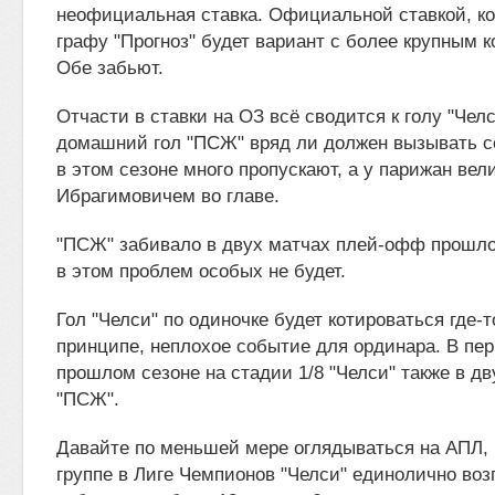
неофициальная ставка. Официальной ставкой, к
графу "Прогноз" будет вариант с более крупным
Обе забьют.
Отчасти в ставки на ОЗ всё сводится к голу "Чел
домашний гол "ПСЖ" вряд ли должен вызывать с
в этом сезоне много пропускают, а у парижан вел
Ибрагимовичем во главе.
"ПСЖ" забивало в двух матчах плей-офф прошлог
в этом проблем особых не будет.
Гол "Челси" по одиночке будет котироваться где-то
принципе, неплохое событие для ординара. В пе
прошлом сезоне на стадии 1/8 "Челси" также в д
"ПСЖ".
Давайте по меньшей мере оглядываться на АПЛ, 
группе в Лиге Чемпионов "Челси" единолично во