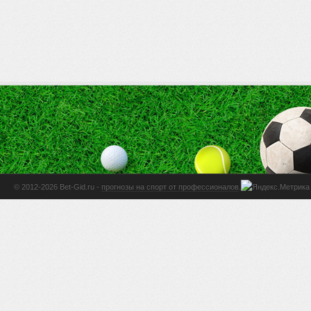
© 2012-2026 Bet-Gid.ru -
прогнозы на спорт от профессионалов
.