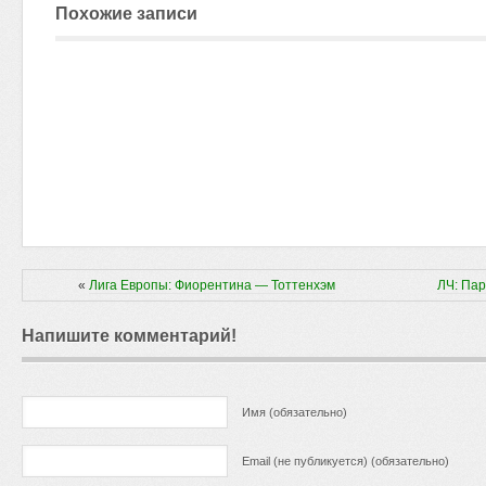
Похожие записи
«
Лига Европы: Фиорентина — Тоттенхэм
ЛЧ: Па
Напишите комментарий!
Имя (обязательно)
Email (не публикуется) (обязательно)