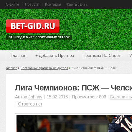
О сайте
Новости
Контакты
Карта сайта
Главная
+ Добавить Прогноз
Прогнозы На Спорт
V
Главная
Бесплатные прогнозы на футбол
Лига Чемпионов: ПСЖ — Челси
Лига Чемпионов: ПСЖ — Челс
Автор
Johnny
|
15.02.2016
|
Просмотров: 806
|
Бесплатны
|
Ответов нет