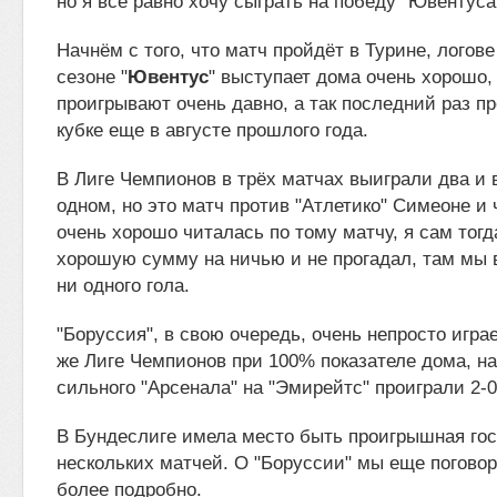
но я всё равно хочу сыграть на победу "Ювентуса
Начнём с того, что матч пройдёт в Турине, логов
сезоне "
Ювентус
" выступает дома очень хорошо,
проигрывают очень давно, а так последний раз п
кубке еще в августе прошлого года.
В Лиге Чемпионов в трёх матчах выиграли два и 
одном, но это матч против "Атлетико" Симеоне и 
очень хорошо читалась по тому матчу, я сам тогд
хорошую сумму на ничью и не прогадал, там мы
ни одного гола.
"Боруссия", в свою очередь, очень непросто играе
же Лиге Чемпионов при 100% показателе дома, н
сильного "Арсенала" на "Эмирейтс" проиграли 2-0
В Бундеслиге имела место быть проигрышная гос
нескольких матчей. О "Боруссии" мы еще погово
более подробно.