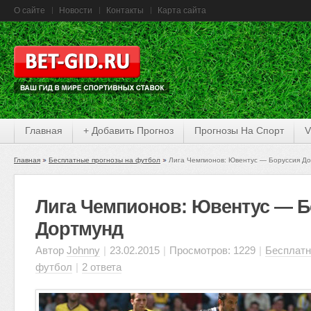
О сайте
Новости
Контакты
Карта сайта
Главная
+ Добавить Прогноз
Прогнозы На Спорт
V
Главная
Бесплатные прогнозы на футбол
Лига Чемпионов: Ювентус — Боруссия Д
Лига Чемпионов: Ювентус — Б
Дортмунд
Автор
Johnny
|
23.02.2015
|
Просмотров: 1229
|
Бесплатн
футбол
|
2 ответа