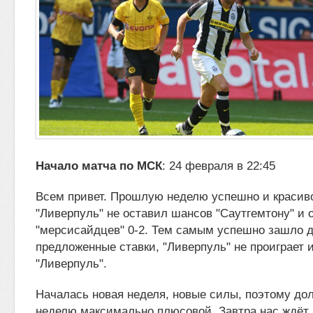
Начало матча по МСК
: 24 февраля в 22:45
Всем привет.
Прошлую неделю успешно и красиво
"Ливерпуль" не оставил шансов "Саутгемтону" и 
"мерсисайдцев" 0-2. Тем самым успешно
зашло 
предложенные ставки, "Ливерпуль" не проиграет 
"Ливерпуль".
Началась новая неделя, новые силы, поэтому до
неделю максимально плюсовой. Завтра нас ждёт 