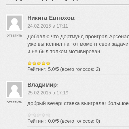
Никита Евтюхов
:
24.02.2015 в 17:11
Добавлю что Дортмунд проиграл Арсеналу
ОТВЕТИТЬ
уже выполнил на тот момент свои задачи
и не был толком мотивирован
Рейтинг: 5.0/
5
(всего голосов: 2)
Владимир
:
25.02.2015 в 17:19
добрый вечер! ставка выиграла! большое
ОТВЕТИТЬ
Рейтинг: 0.0/
5
(всего голосов: 0)