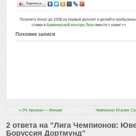
Поделиться…
Получите бонус до 100$ на первый депозит и делайте прибыльны
ставки в
букмекерской конторе Леон
вместе с нами! >>
Похожие записи
«
ЛЧ: Арсенал — Монако
Чемпионат Италии: С
2 ответа на "Лига Чемпионов: Юв
Боруссия Дортмунд"