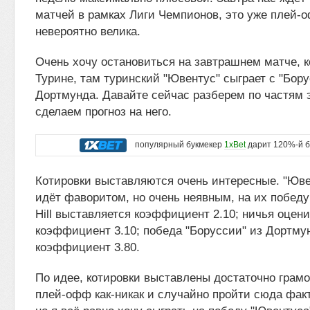
матчей в рамках Лиги Чемпионов, это уже плей-
невероятно велика.
Очень хочу остановиться на завтрашнем матче, к
Турине, там туринский "Ювентус" сыграет с "Бору
Дортмунда. Давайте сейчас разберем по частям 
сделаем прогноз на него.
популярный букмекер
1xBet
дарит 120%-й б
Котировки выставляются очень интересные. "Юве
идёт фаворитом, но очень неявным, на их победу
Hill выставляется коэффициент 2.10; ничья оцени
коэффициент 3.10; победа "Боруссии" из Дортму
коэффициент 3.80.
По идее, котировки выставлены достаточно грамо
плей-офф как-никак и случайно пройти сюда фак