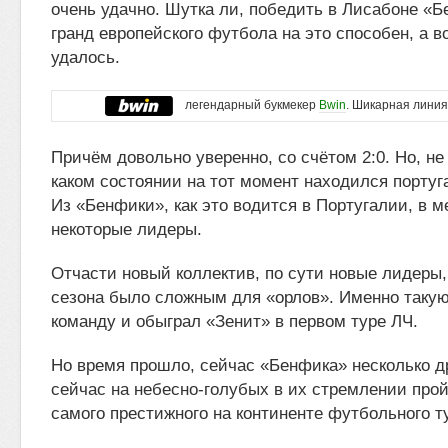
очень удачно. Шутка ли, победить в Лисабоне «
гранд европейского футбола на это способен, а в
удалось.
легендарный букмекер
Bwin
. Шикарная линия
Причём довольно уверенно, со счётом 2:0. Но, не
каком состоянии на тот момент находился португ
Из «Бенфики», как это водится в Португалии, в 
некоторые лидеры.
Отчасти новый коллектив, по сути новые лидеры
сезона было сложным для «орлов». Именно таку
команду и обыграл «Зенит» в первом туре ЛЧ.
Но время прошло, сейчас «Бенфика» несколько д
сейчас на небесно-голубых в их стремлении про
самого престижного на континенте футбольного т