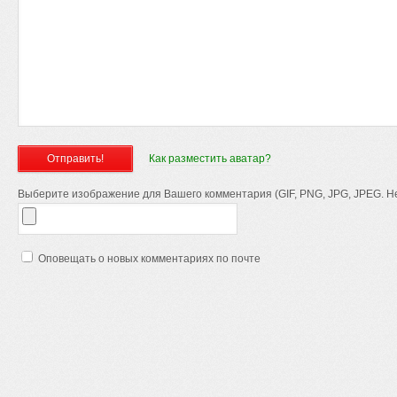
Как разместить аватар?
Выберите изображение для Вашего комментария (GIF, PNG, JPG, JPEG. Не
Оповещать о новых комментариях по почте