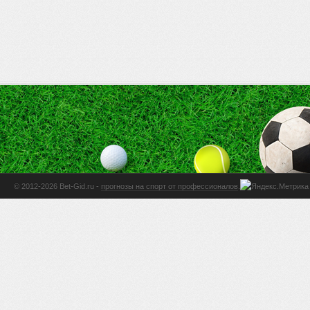
© 2012-2026 Bet-Gid.ru -
прогнозы на спорт от профессионалов
.