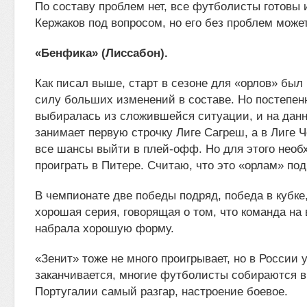
По составу проблем нет, все футболисты готовы и
Кержаков под вопросом, но его без проблем може
«Бенфика» (Лиссабон).
Как писал выше, старт в сезоне для «орлов» был
силу больших изменений в составе. Но постепе
выбиралась из сложившейся ситуации, и на дан
занимает первую строчку Лиге Сагреш, а в Лиге 
все шансы выйти в плей-офф. Но для этого необ
проиграть в Питере. Считаю, что это «орлам» под
В чемпионате две победы подряд, победа в кубке,
хорошая серия, говорящая о том, что команда на
набрала хорошую форму.
«Зенит» тоже не много проигрывает, но в России 
заканчивается, многие футболисты собираются в о
Португалии самый разгар, настроение боевое.