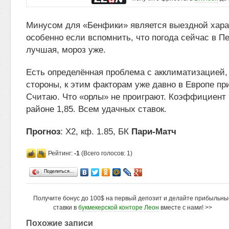
Минусом для «Бенфики» является выездной хара
особенно если вспомнить, что погода сейчас в Пе
лучшая, мороз уже.
Есть определённая проблема с акклиматизацией, 
стороны, к этим факторам уже давно в Европе пр
Считаю. Что «орлы» не проиграют. Коэффициент 
районе 1,85. Всем удачных ставок.
Прогноз
: Х2, кф. 1.85, БК
Пари-Матч
Рейтинг:
-1
(Всего голосов: 1)
Поделиться…
Получите бонус до 100$ на первый депозит и делайте прибыльны
ставки в
букмекерской конторе Леон
вместе с нами! >>
Похожие записи