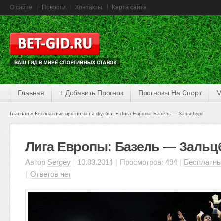
О сайте
Новости
Контакты
Карта сайта
Главная
+ Добавить Прогноз
Прогнозы На Спорт
V
Главная
Бесплатные прогнозы на футбол
Лига Европы: Базель — Зальцбург
Лига Европы: Базель — Зальц
Автор
Sergey
|
10.03.2014
|
Просмотров: 494
|
Бесплатны
|
Ответов нет