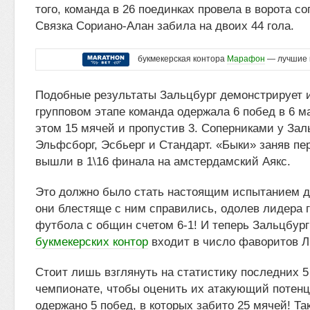
того, команда в 26 поединках провела в ворота с
Связка Сориано-Алан забила на двоих 44 гола.
букмекерская контора
Марафон
— лучшие 
Подобные результаты Зальцбург демонстрирует и
групповом этапе команда одержала 6 побед в 6 м
этом 15 мячей и пропустив 3. Соперниками у За
Эльфсборг, Эсбьерг и Стандарт. «Быки» заняв пер
вышли в 1\16 финала на амстердамский Аякс.
Это должно было стать настоящим испытанием д
они блестяще с ним справились, одолев лидера 
футбола с общин счетом 6-1! И теперь Зальцбур
букмекерских контор
входит в число фаворитов Л
Стоит лишь взглянуть на статистику последних 5
чемпионате, чтобы оценить их атакующий потен
одержано 5 побед, в которых забито 25 мячей! Т