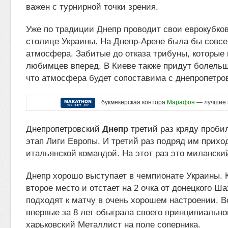
важен с турнирной точки зрения.
Уже по традиции Днепр проводит свои еврокубко
столице Украины. На Днепр-Арене была бы совсе
атмосфера. Забитые до отказа трибуны, которые 
любимцев вперед. В Киеве также придут болельщ
что атмосфера будет сопоставима с днепропетро
букмекерская контора
Марафон
— лучшие 
Днепропетровский
Днепр
третий раз кряду проби
этап Лиги Европы. И третий раз подряд им прихо
итальянской командой. На этот раз это милански
Днепр хорошо выступает в чемпионате Украины. 
второе место и отстает на 2 очка от донецкого Ш
подходят к матчу в очень хорошем настроении. В
впервые за 8 лет обыграла своего принципиально
харьковский Металлист на поле соперника.