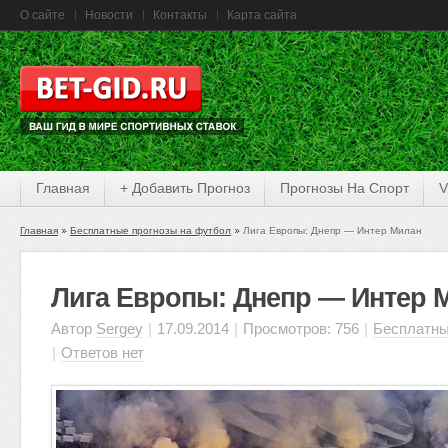
О сайте
Новости
Контакты
Карта сайта
Главная
+ Добавить Прогноз
Прогнозы На Спорт
V
Главная
Бесплатные прогнозы на футбол
Лига Европы: Днепр — Интер Милан
Лига Европы: Днепр — Интер 
Автор
Sergey
|
17.09.2014
|
Просмотров: 756
|
Бесплатны
|
Ответов нет