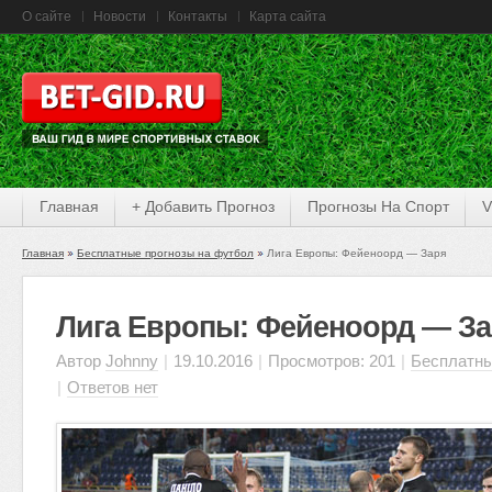
О сайте
Новости
Контакты
Карта сайта
Главная
+ Добавить Прогноз
Прогнозы На Спорт
V
Главная
Бесплатные прогнозы на футбол
Лига Европы: Фейеноорд — Заря
Лига Европы: Фейеноорд — З
Автор
Johnny
|
19.10.2016
|
Просмотров: 201
|
Бесплатны
|
Ответов нет