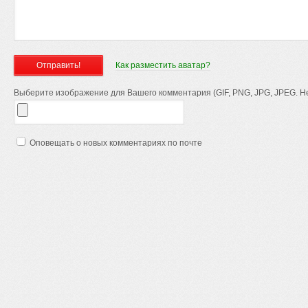
Как разместить аватар?
Выберите изображение для Вашего комментария (GIF, PNG, JPG, JPEG. Не
Оповещать о новых комментариях по почте