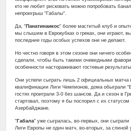
кто не любит рисковать можно попробовать бана
непроигрыш "Габалы".
Да, "
Панатинаикос
" более маститый клуб и опытн
мы слышим в Еврокубках о греках, они играют, вы
последние годы особых успехов они не делают.
Но честно говоря в этом сезоне они ничего особе
сделали, чтобы быть такими очевидными фавори
особенности настораживают гостевые результаты 
Они успели сыграть лишь 2 официальных матча 
квалификации Лиги Чемпионов, дома обыграли "Бр
гостях проиграли 3-0 без шансов. Да и сезон в Г
стартовал, поэтому я бы поспорил с их статусом
Азербайджане.
"
Габала
" уже сыгралась, во-первых, они сыграл
Лиги Европы не один матч, во-вторых, за спиной 