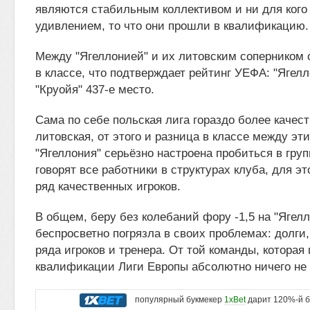
являются стабильным коллективом и ни для кого
удивлением, то что они прошли в квалификацию.
Между "Ягеллонией" и их литовским соперником
в классе, что подтверждает рейтинг УЕФА: "Ягелл
"Круойя" 437-е место.
Сама по себе польская лига гораздо более качес
литовская, от этого и разница в классе между э
"Ягеллония" серьёзно настроена пробиться в груп
говорят все работники в структурах клуба, для э
ряд качественных игроков.
В общем, беру без колебаний фору -1,5 на "Ягелл
беспросветно погрязла в своих проблемах: долги,
ряда игроков и тренера. От той команды, которая
квалификации Лиги Европы абсолютно ничего не 
популярный букмекер
1xBet
дарит 120%-й б