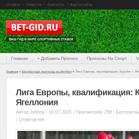
О сайте
Новости
Контакты
Карта сайта
Главная
+ Добавить Прогноз
Прогнозы На Спорт
V
Главная
Бесплатные прогнозы на футбол
Лига Европы, квалификация: Круойя — Я
Лига Европы, квалификация: 
Ягеллония
Автор
Johnny
|
01.07.2015
|
Просмотров: 258
|
Бесплатны
|
Ответов нет