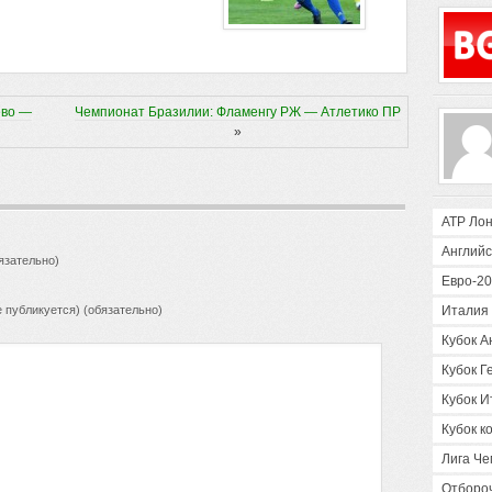
ево —
Чемпионат Бразилии: Фламенгу РЖ — Атлетико ПР
»
ATP Ло
Английс
язательно)
Евро-2
е публикуется) (обязательно)
Италия 
Кубок А
Кубок Г
Кубок И
Кубок 
Лига Ч
Отборо