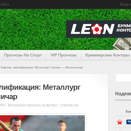
сайта
Вход н
Прогнозы На Спорт
VIP Прогнозы
Букмекерские Конторы
 Европы, квалификация: Металлург Скопье — Железничар
алификация: Металлург
Надеж
ничар
330
|
Бесплатные прогнозы на футбол
|
Ответов нет
Бу