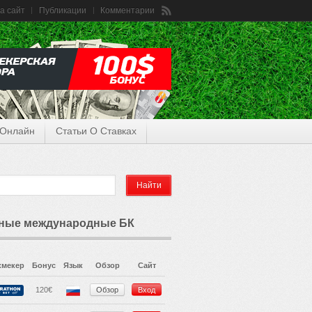
а сайт
Публикации
Комментарии
 Онлайн
Статьи О Ставках
ные международные БК
кмекер
Бонус
Язык
Обзор
Сайт
120€
Обзор
Вход