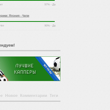
ет
97% - Да
ерики: Япония - Чили
Нет
90% - Да
ендуем!
ее
Новое
Комментарии
Теги