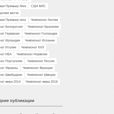
кая Премьер-Лига
США МЛС
щеские матчи
кая Премьер-лига
Чемпионат Англии
нат Белоруссии
Чемпионат Бразилии
нат Германии
Чемпионат Голландии
нат Ирландии
Чемпионат Испании
нат Италии
Чемпионат КХЛ
нат НБА
Чемпионат Норвегии
нат Португалии
Чемпионат России
нат Украины
Чемпионат Франции
нат Швейцарии
Чемпионат Швеции
нат мира 2014
Чемпионат мира 2018
дние публикации