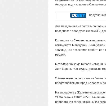
Андорры под названием Санта-Коло
популярный 
Для македонцев не составило большо
праздновал победу со счетом 3-0, дом
Коллектив из
Скопье
лишь недавно с
чемпионате Македонии. В минувшем 
таблице, что позволило пробиться в 
медали.
Металлург никогда в своей истории 
Лиги Европы. Как видим, довольно с
У
Железничара
достижения более о
представляющая город Сараево 6 ра
На евроарене у Железничара самое 
УЕФА сезона 1984\1985 г. Нынешний 
непросто. Их соперниками была скр