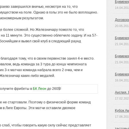
Букмеке
раево завершился вничью, несмотря на то, что
14.04.201
уществом на поле. Однако в голы это не было воплощено.
закономерным результатом.
Договор
20.05.201
е более сложной. Но Железничару помогло то, что
на 11 минуте. Это существенно облегчило задачу. И на 57-
Букмеке
боснийцам и вывел свой клуб в следующий раунд
21.04.201
Букмеке
лагодаря тому, что в своем первенстве занял 4-е место.
21.04.201
валом, ведь команда за 3 тура до конца чемпионата
х 3-х матчах команда набрала всего 2 очка, чем и
Букмеке
 Железничар каких-либо медалей.
16.04.201
лучите фрибеты в
БК Леон
до 260$!
Англия.
17.02.202
 не стартовали. Поэтому о физической форме команд
м в Лиге Европы. Эти матчи оставили двоякое
Кубок А
17.06.201
 слаб, чтобы говорить какую силу сейчас представляет
тестовы