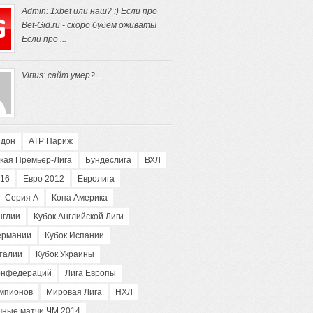
Admin: 1xbet или наш? :) Если про
Bet-Gid.ru - скоро будем оживать!
Если про ...
Virtus: сайт умер?...
ндон
АТP Париж
кая Премьер-Лига
Бундеслига
ВХЛ
016
Евро 2012
Евролига
- Серия А
Копа Америка
нглии
Кубок Английской Лиги
ермании
Кубок Испании
талии
Кубок Украины
конфедераций
Лига Европы
емпионов
Мировая Лига
НХЛ
чные матчи ЧМ 2014