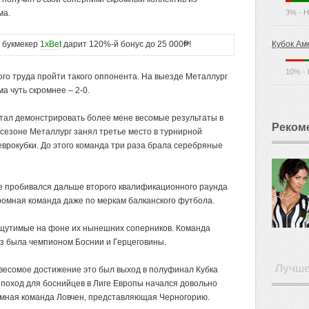
ма.
3% - Н
букмекер
1xBet
дарит 120%-й бонус до 25 000₱!
Кубок Ам
10% - 
го труда пройти такого оппонента. На выезде Металлург
а чуть скромнее – 2-0.
тал демонстрировать более мене весомые результаты в
Реком
сезоне Металлург занял третье место в турнирной
еврокубки. До этого команда три раза брала серебряные
не пробивался дальше второго квалификационного раунда
кромная команда даже по меркам балканского футбола.
щутимые на фоне их нынешних соперников. Команда
з была чемпионом Боснии и Герцеговины.
Лучш
весомое достижение это был выход в полуфинал Кубка
поход для боснийцев в Лиге Европы начался довольно
омная команда Ловчен, представляющая Черногорию.