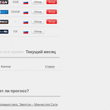
260$
Обзор
Вход
25000₽
Обзор
Вход
–
Обзор
Вход
50€
Обзор
а все время
Текущий месяц
Каппер
Ставки
ет ли прогноз?
Премьер-лига: Эвертон – Манчестер Сити