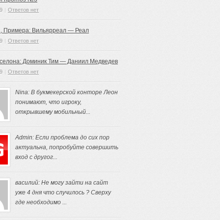
9
|
Ответов нет
, Примера: Вильярреал — Реал
9
|
Ответов нет
рселона: Доминик Тим — Даниил Медведев
9
|
Ответов нет
Nina: В букмекерской конторе Леон
понимают, что игроку,
открывшему мобильный...
Admin: Если проблема до сих пор
актуальна, попробуйте совершить
вход с другог...
василий: Не могу зайти на сайт
уже 4 дня что случилось ? Сверху
где необходимо ...