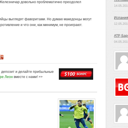
ы Железничар довольно проблематично преодолел
14.05.201
Испания
ийцы выглядят фаворитами. Но думаю македонцы могут
12.05.201
ротивление и что они, как минимум, не проиграют.
ATP, Ба
04.05.201
й депозит и делайте прибыльные
оре Леон
вместе с нами! >>