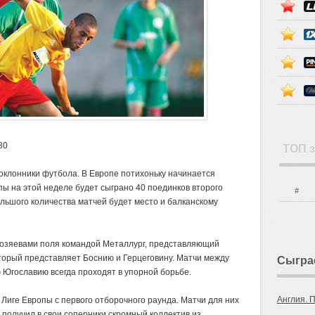
30
ТОП з
поклонники
футбола. В Европе потихоньку начинается
опы на этой неделе будет сыграно 40
поединков второго
#
ольшого количества матчей будет место и балканскому
хозяевами поля командой Металлург, представляющий
торый представляет Боснию и Герцеговину. Матчи между
Сыгра
гославию всегда проходят в упорной борьбе.
Англия. 
 Лиге Европы с первого отборочного раунда. Матчи для них
 получил в свои соперники скромный коллектив из