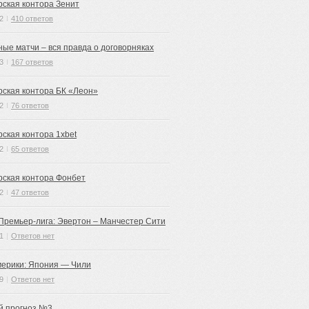
рская контора Зенит
2
I
410 ответов
ные матчи – вся правда о договорняках
3
I
167 ответов
рская контора БК «Леон»
2
I
76 ответов
рская контора 1xbet
2
I
65 ответов
рская контора Фонбет
2
I
47 ответов
 Премьер-лига: Эвертон – Манчестер Сити
1
|
Ответов нет
мерики: Япония — Чили
9
|
Ответов нет
й прогноз №3