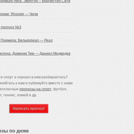
Премьер-лига: Эвертон – Манчестер Сити
ерики: Япония — Чили
 прогноз №3
 Примера: Вильярреал — Реал
селона: Доминик Тим — Даниил Медведев
е спорт и хорошо в нем разбираетесь?
няйтесь к нам и публикуйте вместе с нами
бесплатные
прогнозы на спорт
: футбол,
, теннис, хоккей и др.
озы по дням