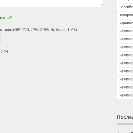
Российс
Товари
аватар?
Украинс
ария (GIF, PNG, JPG, JPEG. Не более 1 MB):
Чемпио
Чемпио
Чемпио
почте
Чемпио
Чемпио
Чемпио
Чемпио
Чемпио
Чемпио
После