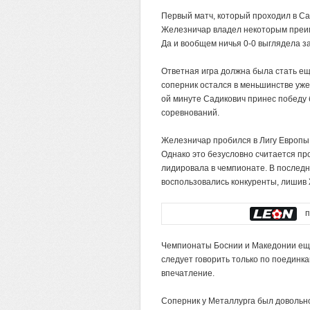
Первый матч, который проходил в Са
Железничар владел некоторым преим
Да и вообщем ничья 0-0 выглядела 
Ответная игра должна была стать ещ
соперник остался в меньшинстве уже 
ой минуте Садикович принес победу 
соревнований.
Железничар пробился в Лигу Европы б
Однако это безусловно считается про
лидировала в чемпионате. В последни
воспользовались конкуренты, лишив
по
Чемпионаты Боснии и Македонии еще
следует говорить только по поединка
впечатление.
Соперник у Металлурга был довольно