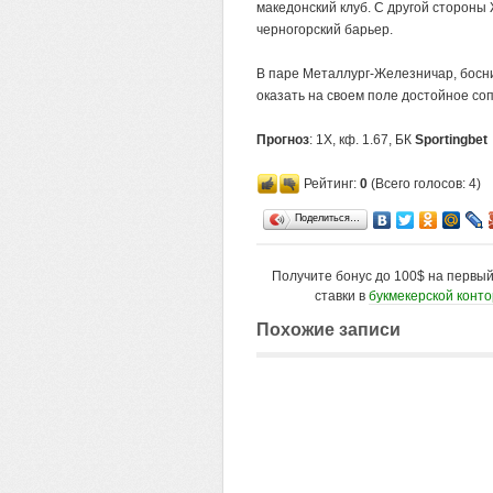
македонский клуб. С другой сторон
черногорский барьер.
В паре Металлург-Железничар, босн
оказать на своем поле достойное соп
Прогноз
: 1Х, кф. 1.67, БК
Sportingbet
Рейтинг:
0
(Всего голосов: 4)
Поделиться…
Получите бонус до 100$ на первы
ставки в
букмекерской конт
Похожие записи