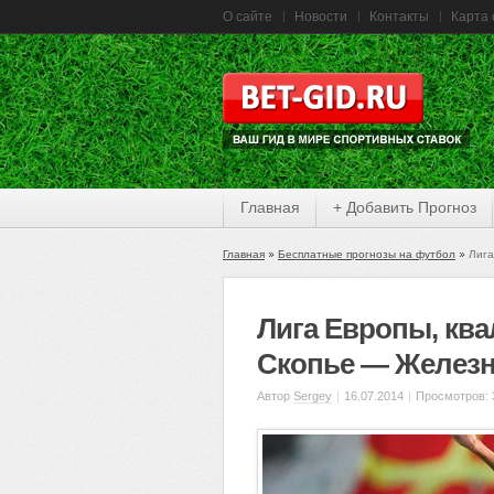
О сайте
Новости
Контакты
Карта 
Главная
+ Добавить Прогноз
Главная
Бесплатные прогнозы на футбол
Лига
Лига Европы, кв
Скопье — Желез
Автор
Sergey
|
16.07.2014
|
Просмотров: 