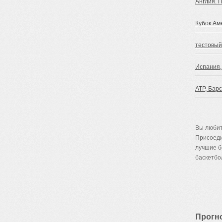
Англия. 
Кубок Ам
тестовый
Испания,
ATP, Бар
Вы любит
Присоеди
лучшие 
баскетбол
Прогн