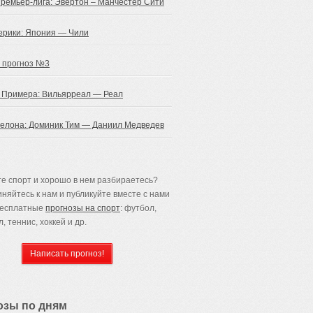
Премьер-лига: Эвертон – Манчестер Сити
ерики: Япония — Чили
 прогноз №3
 Примера: Вильярреал — Реал
селона: Доминик Тим — Даниил Медведев
е спорт и хорошо в нем разбираетесь?
няйтесь к нам и публикуйте вместе с нами
бесплатные
прогнозы на спорт
: футбол,
, теннис, хоккей и др.
озы по дням