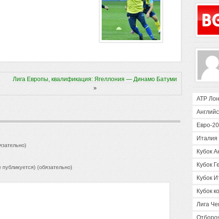
Лига Европы, квалификация: Ягеллония — Динамо Батуми
»
ATP Ло
Английс
Евро-2
Италия 
язательно)
Кубок А
Кубок Г
е публикуется) (обязательно)
Кубок И
Кубок 
Лига Ч
Отборо