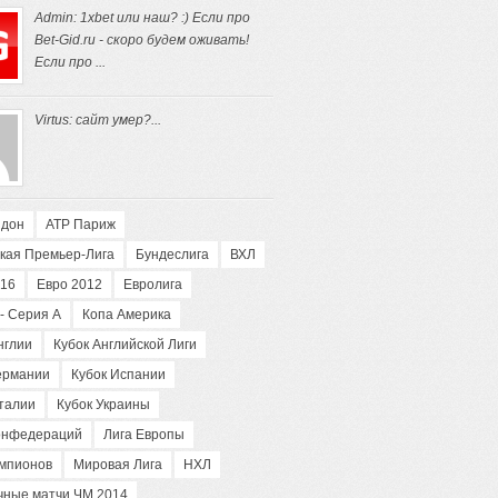
Admin: 1xbet или наш? :) Если про
Bet-Gid.ru - скоро будем оживать!
Если про ...
Virtus: сайт умер?...
ндон
АТP Париж
кая Премьер-Лига
Бундеслига
ВХЛ
016
Евро 2012
Евролига
- Серия А
Копа Америка
нглии
Кубок Английской Лиги
ермании
Кубок Испании
талии
Кубок Украины
конфедераций
Лига Европы
емпионов
Мировая Лига
НХЛ
чные матчи ЧМ 2014