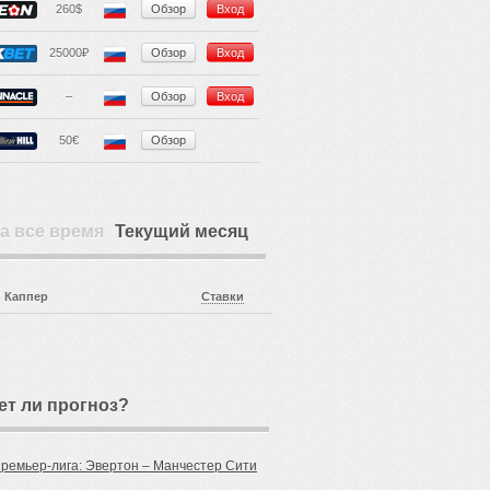
260$
Обзор
Вход
25000₽
Обзор
Вход
–
Обзор
Вход
50€
Обзор
а все время
Текущий месяц
Каппер
Ставки
ет ли прогноз?
Премьер-лига: Эвертон – Манчестер Сити