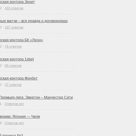
рская контора Зенит
2
I
410 ответов
ные матчи – вся правда о договорняках
3
I
167 ответов
рская контора БК «Леон»
2
I
76 ответов
рская контора 1xbet
2
I
65 ответов
рская контора Фонбет
2
I
47 ответов
 Премьер-лига: Эвертон – Манчестер Сити
1
|
Ответов нет
мерики: Япония — Чили
9
|
Ответов нет
й прогноз №3