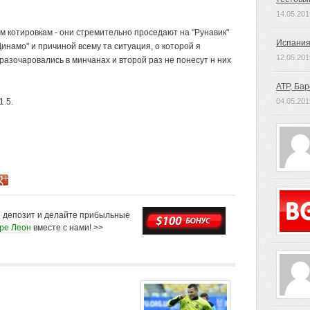
14.05.201
м котировкам - они стремительно проседают на "Рунавик"
Испания
инамо" и причиной всему та ситуация, о которой я
12.05.201
разочаровались в минчанах и второй раз не понесут н них
ATP, Ба
1.5.
04.05.201
й депозит и делайте прибыльные
оре Леон
вместе с нами! >>