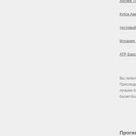
Англия. 
Кубок Ам
тестовый
Испания,
ATP, Бар
Вы любит
Присоеди
лучшие 
баскетбол
Прогн