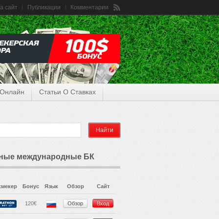
а сайт
Публикации
Комментарии
 Онлайн
Статьи О Ставках
ные международные БК
кмекер
Бонус
Язык
Обзор
Сайт
120€
Обзор
Вход