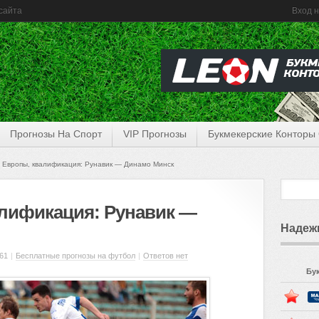
сайта
Вход н
Прогнозы На Спорт
VIP Прогнозы
Букмекерские Конторы
 Европы, квалификация: Рунавик — Динамо Минск
алификация: Рунавик —
Надеж
61
|
Бесплатные прогнозы на футбол
|
Ответов нет
Бу