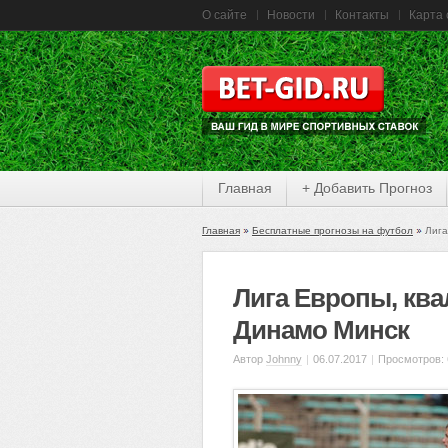
О сайте
Новости
Контакты
Карта 
Главная
+ Добавить Прогноз
Главная
Бесплатные прогнозы на футбол
Лига
Лига Европы, кв
Динамо Минск
Автор
Johnny
|
06.07.2017
|
Просмотров: 