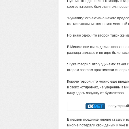
Пусть этот один гол от команды с Фа
соответственно был один гол, проце
"Рунавику" объективно нечего предло
гол минчанам, может помог местный ш
Но знаю одно, что второй такой же м
В Минске они выглядели откровенно
разница в классе и по игре было тако
Я уже говорил, что у "Динамо" такая
втором разгром практически с непри
Короче говоря, что можно ещё предл
в своих котировках, не уверенны в м
вижу здесь ловушку от букмекеров.
популярный 
В первом поединке многие ставили на 
многие потеряли свои деньги и уже в