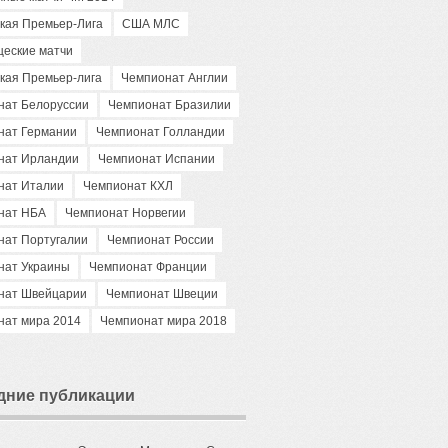
кая Премьер-Лига
США МЛС
щеские матчи
кая Премьер-лига
Чемпионат Англии
нат Белоруссии
Чемпионат Бразилии
нат Германии
Чемпионат Голландии
нат Ирландии
Чемпионат Испании
нат Италии
Чемпионат КХЛ
нат НБА
Чемпионат Норвегии
нат Португалии
Чемпионат России
нат Украины
Чемпионат Франции
нат Швейцарии
Чемпионат Швеции
нат мира 2014
Чемпионат мира 2018
дние публикации