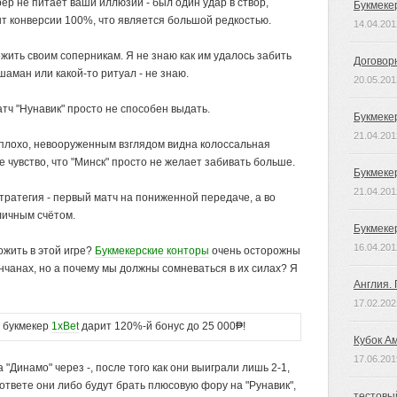
рер не питает ваши иллюзии - был один удар в створ,
Букмеке
нт конверсии 100%, что является большой редкостью.
14.04.201
жить своим соперникам. Я не знаю как им удалось забить
Договор
аман или какой-то ритуал - не знаю.
20.05.201
атч "Нунавик" просто не способен выдать.
Букмеке
21.04.201
 плохо, невооруженным взглядом видна колоссальная
е чувство, что "Минск" просто не желает забивать больше.
Букмеке
21.04.201
 стратегия - первый матч на пониженной передаче, а во
личным счётом.
Букмеке
16.04.201
ожить в этой игре?
Букмекерские конторы
очень осторожны
инчанах, но а почему мы должны сомневаться в их силах? Я
Англия.
17.02.202
букмекер
1xBet
дарит 120%-й бонус до 25 000₱!
Кубок А
17.06.201
"Динамо" через -, после того как они выиграли лишь 2-1,
 ответе они либо будут брать плюсовую фору на "Рунавик",
тестовы