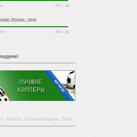
ет
97% - Да
ерики: Япония - Чили
Нет
90% - Да
ендуем!
ее
Новое
Комментарии
Теги