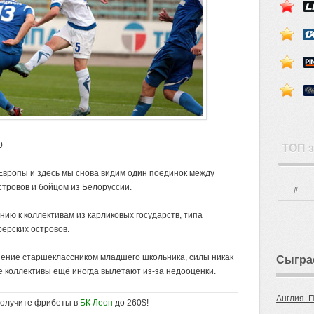
0
ТОП з
Европы и здесь мы снова видим один поединок между
тровов и бойцом из Белоруссии.
#
ию к коллективам из карликовых государств, типа
ерских островов.
иение старшеклассником младшего школьника, силы никак
Сыгра
 коллективы ещё иногда вылетают из-за недооценки.
Англия. 
лучите фрибеты в
БК Леон
до 260$!