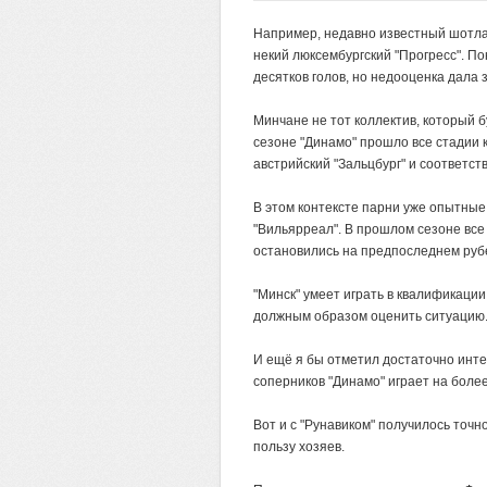
Например, недавно известный шотла
некий люксембургский "Прогресс". По
десятков голов, но недооценка дала з
Минчане не тот коллектив, который 
сезоне "Динамо" прошло все стадии 
австрийский "Зальцбург" и соответст
В этом контексте парни уже опытные,
"Вильярреал". В прошлом сезоне все
остановились на предпоследнем рубе
"Минск" умеет играть в квалификации
должным образом оценить ситуацию
И ещё я бы отметил достаточно инте
соперников "Динамо" играет на боле
Вот и с "Рунавиком" получилось точн
пользу хозяев.