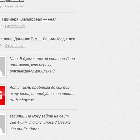
9
|
Ответов нет
, Примера: Вильярреал — Реал
9
|
Ответов нет
рселона: Доминик Тим — Даниил Медведев
9
|
Ответов нет
Nina: В букмекерской конторе Леон
понимают, что игроку,
открывшему мобильный...
Admin: Если проблема до сих пор
актуальна, попробуйте совершить
вход с другог...
василий: Не могу зайти на сайт
уже 4 дня что случилось ? Сверху
где необходимо ...