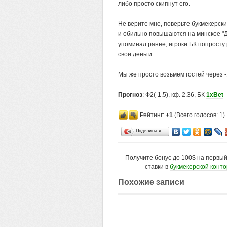
либо просто скипнут его.
Не верите мне, поверьте букмекерски
и обильно повышаются на минское "Д
упоминал ранее, игроки БК попросту 
свои деньги.
Мы же просто возьмём гостей через -
Прогноз
: Ф2(-1.5), кф. 2.36, БК
1xBet
Рейтинг:
+1
(Всего голосов: 1)
Поделиться…
Получите бонус до 100$ на первы
ставки в
букмекерской конт
Похожие записи