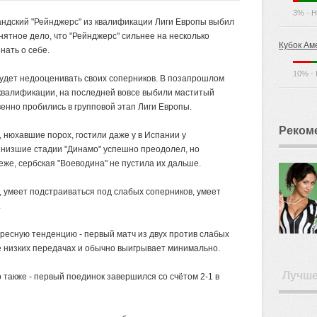
3% - Н
ндский "Рейнджерс" из квалификации Лиги Европы выбил
нятное дело, что "Рейнджерс" сильнее на несколько
Кубок Ам
нать о себе.
10% - 
будет недооценивать своих соперников. В позапрошлом
квалификации, на последней вовсе выбили маститый
венно пробились в групповой этап Лиги Европы.
Реком
 нюхавшие порох, гостили даже у в Испании у
 низшие стадии "Динамо" успешно преодолел, но
же, сербская "Воеводина" не пустила их дальше.
, умеет подстраиваться под слабых соперников, умеет
.
ресную тенденцию - первый матч из двух против слабых
е низких передачах и обычно выигрывает минимально.
Лучш
о также - первый поединок завершился со счётом 2-1 в