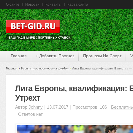
О сайте
Новости
Контакты
Карта сайта
Главная
+ Добавить Прогноз
Прогнозы На Спорт
V
Главная
Бесплатные прогнозы на футбол
Лига Европы, квалификация: Валлетта —
Лига Европы, квалификация: 
Утрехт
Автор
Johnny
|
13.07.2017
|
Просмотров: 106
|
Бесплатны
|
Ответов нет