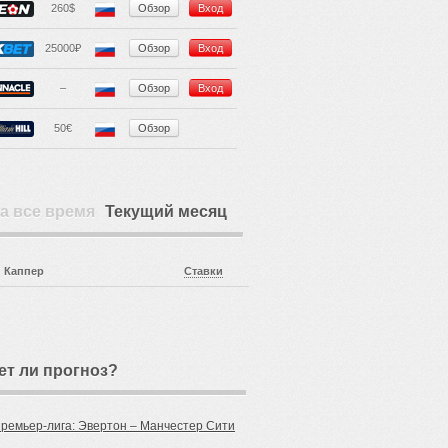
260$
Обзор
Вход
25000₽
Обзор
Вход
–
Обзор
Вход
50€
Обзор
а все время
Текущий месяц
Каппер
Ставки
ет ли прогноз?
Премьер-лига: Эвертон – Манчестер Сити