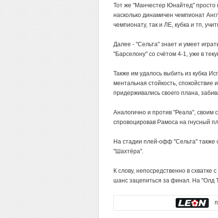
Тот же "Манчестер Юнайтед" просто 
насколько динамичен чемпионат Англ
чемпионату, так и ЛЕ, кубка и тп, уч
Далее - "Сельта" знает и умеет игра
"Барселону" со счётом 4-1, уже в те
Также им удалось выбить из кубка Ис
ментальная стойкость, спокойствие и
придерживались своего плана, забива
Аналогично и против "Реала", своим 
спровоцировав Рамоса на гнусный пл
На стадии плей-офф "Сельта" также 
"Шахтёра".
К слову, непосредственно в схватке 
шанс зацепиться за финал. На "Олд 
по