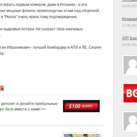
 играть первым номером, даже в Испании - а это
14.05.201
 них мощные фланги, превосходство атаки над обороной,
и "Реала" очень яркое тому подтверждение.
Испания
12.05.201
ые кадровые потери. Не сыграет трое ключевых
.
ATP, Ба
04.05.201
тан Ибрагимович - лучший бомбардир в АПЛ и ЛЕ. Скорее
ба.
й депозит и делайте прибыльные
оре Леон
вместе с нами! >>