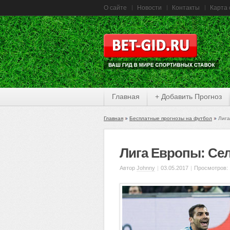
О сайте
Новости
Контакты
Карта 
Главная
+ Добавить Прогноз
Главная
Бесплатные прогнозы на футбол
Лига
Лига Европы: Се
Автор
Johnny
|
03.05.2017
|
Просмотров: 