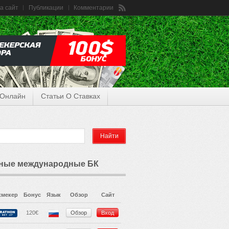
а сайт
Публикации
Комментарии
 Онлайн
Статьи О Ставках
ные международные БК
кмекер
Бонус
Язык
Обзор
Сайт
120€
Обзор
Вход