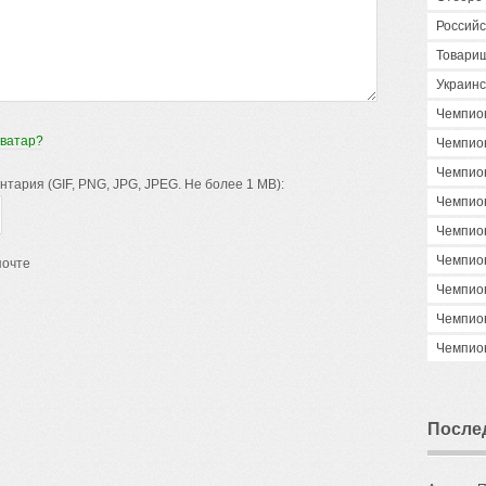
Российс
Товари
Украинс
Чемпио
аватар?
Чемпио
Чемпио
ария (GIF, PNG, JPG, JPEG. Не более 1 MB):
Чемпио
Чемпио
Чемпио
почте
Чемпио
Чемпио
Чемпио
После