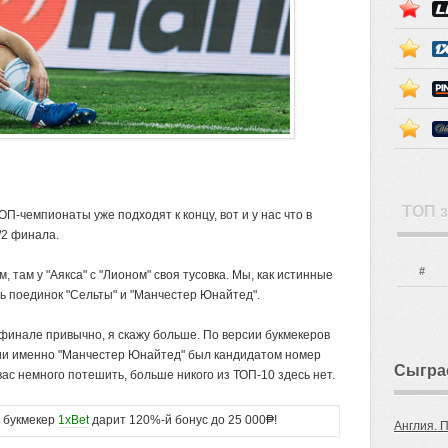
ТОП з
ТОП-чемпионаты уже подходят к концу, вот и у нас что в
/2 финала.
#
там у "Аякса" с "Лионом" своя тусовка. Мы, как истинные
ь поединок "Сельты" и "Манчестер Юнайтед".
уфинале привычно, я скажу больше. По версии букмекеров
ии именно "Манчестер Юнайтед" был кандидатом номер
Сыгра
 вас немного потешить, больше никого из ТОП-10 здесь нет.
букмекер
1xBet
дарит 120%-й бонус до 25 000₱!
Англия. 