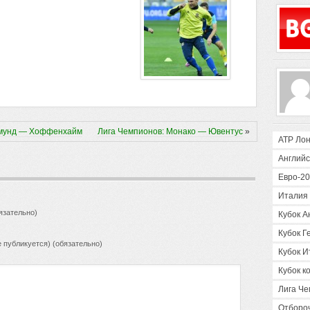
ртмунд — Хоффенхайм
Лига Чемпионов: Монако — Ювентус
»
ATP Ло
Английс
Евро-2
Италия 
язательно)
Кубок А
Кубок Г
е публикуется) (обязательно)
Кубок И
Кубок 
Лига Ч
Отборо