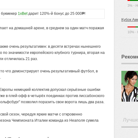
3% - Н
букмекер
1xBet
дарит 120%-й бонус до 25 000₱!
Кубок Ам
пает на домашней арене, в среднем за один матч поражая
10% - 
также очень результативен: в десяти встречах нынешнего
о по значимости европейского клубного турнира, вторая на
Реком
и отличилась 21 раз.
 то что демонстрирует очень результативный футбол, в
.
и Европы немецкий коллектив допускал серьёзные ошибки
 уже в плей-офф в четырёх поединках против лиссабонского
Вольфсбург" позволил поразить свои ворота лишь два раза.
свой сезон, чередуя яркие матчи с откровенно
Лучш
 сезона Чемпионата Италии команда из Неаполя сумела