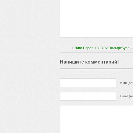
«
Лига Европы УЕФА: Вольфсбург 
Напишите комментарий!
Имя (об
Email (н