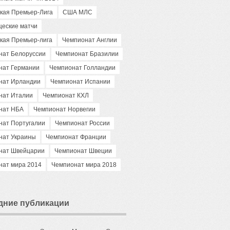
кая Премьер-Лига
США МЛС
щеские матчи
кая Премьер-лига
Чемпионат Англии
нат Белоруссии
Чемпионат Бразилии
нат Германии
Чемпионат Голландии
нат Ирландии
Чемпионат Испании
нат Италии
Чемпионат КХЛ
нат НБА
Чемпионат Норвегии
нат Португалии
Чемпионат России
нат Украины
Чемпионат Франции
нат Швейцарии
Чемпионат Швеции
нат мира 2014
Чемпионат мира 2018
дние публикации