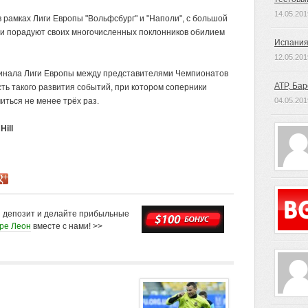
14.05.201
 рамках Лиги Европы "Вольфсбург" и "Наполи", с большой
 и порадуют своих многочисленных поклонников обилием
Испания
12.05.201
 финала Лиги Европы между представителями Чемпионатов
ATP, Ба
ть такого развития событий, при котором соперники
ться не менее трёх раз.
04.05.201
Hill
й депозит и делайте прибыльные
оре Леон
вместе с нами! >>