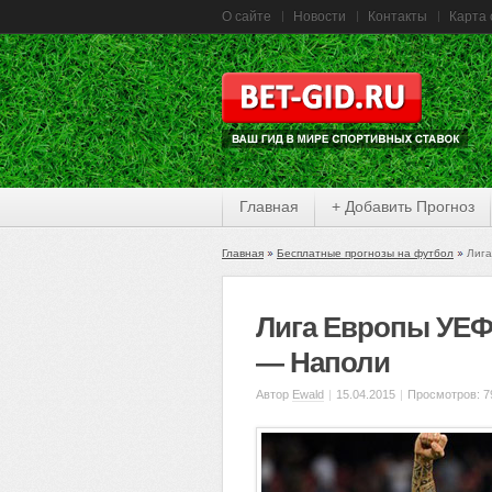
О сайте
Новости
Контакты
Карта 
Главная
+ Добавить Прогноз
Главная
Бесплатные прогнозы на футбол
Лига
Лига Европы УЕФ
— Наполи
Автор
Ewald
|
15.04.2015
|
Просмотров: 7