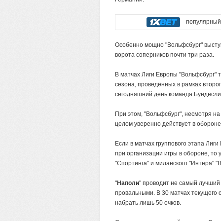
популярный 
Особенно мощно "Вольфсбург" высту
ворота соперников почти три раза.
В матчах Лиги Европы "Вольфсбург" 
сезона, проведённых в рамках второг
сегодняшний день команда Бундеслиг
При этом, "Вольфсбург", несмотря на
целом уверенно действует в обороне
Если в матчах группового этапа Лиг
при организации игры в обороне, то
"Спортинга" и миланского "Интера" "
"
Наполи
" проводит не самый лучший 
провальными. В 30 матчах текущего
набрать лишь 50 очков.