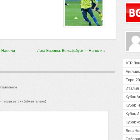
— Наполи
Лига Европы: Вольфсбург — Наполи
»
ATP Ло
Английс
Евро-2
язательно)
Италия 
Кубок А
е публикуется) (обязательно)
Кубок Г
Кубок И
Кубок 
Лига Ч
Отборо