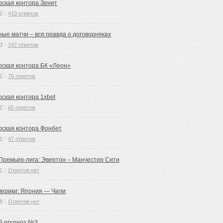
рская контора Зенит
2
I
410 ответов
ные матчи – вся правда о договорняках
3
I
167 ответов
рская контора БК «Леон»
2
I
76 ответов
рская контора 1xbet
2
I
65 ответов
рская контора Фонбет
2
I
47 ответов
 Премьер-лига: Эвертон – Манчестер Сити
1
|
Ответов нет
мерики: Япония — Чили
9
|
Ответов нет
й прогноз №3