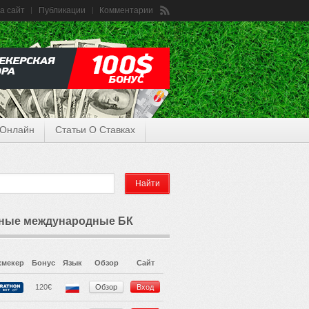
а сайт
Публикации
Комментарии
 Онлайн
Статьи О Ставках
ные международные БК
кмекер
Бонус
Язык
Обзор
Сайт
120€
Обзор
Вход