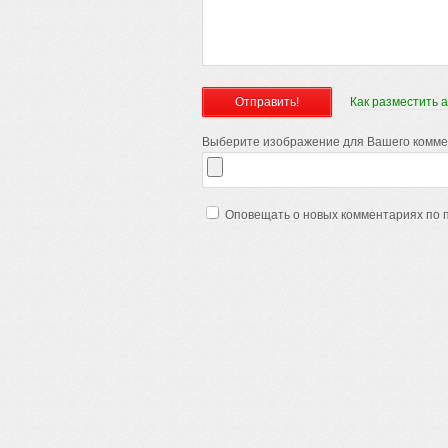
Как разместить 
Выберите изображение для Вашего коммент
Оповещать о новых комментариях по 