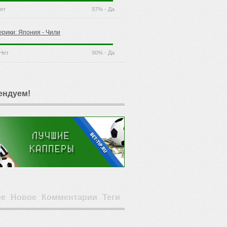
ет
97% - Да
ерики: Япония - Чили
Нет
90% - Да
ендуем!
ее
Новое
Комментарии
Теги