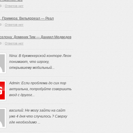
9
|
Ответов нет
, Примера: Вильярреал — Реал
9
|
Ответов нет
рселона: Доминик Тим — Даниил Медведев
9
|
Ответов нет
Nina: В букмекерской конторе Леон
понимают, что игроку,
открывшему мобильный...
Admin: Если проблема до сих пор
актуальна, попробуйте совершить
вход с другог...
василий: Не могу зайти на сайт
уже 4 дня что случилось ? Сверху
где необходимо ...