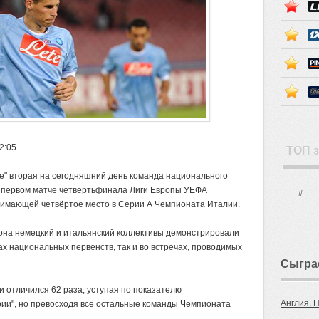
22:05
ТОП з
е" вторая на сегодняшний день команда национального
в первом матче четвертьфинала Лиги
Европы УЕФА
#
анимающей четвёртое место в Серии А Чемпионата Италии.
она немецкий и итальянский коллективы демонстрировали
ах национальных первенств, так и во встречах, проводимых
Сыгра
ги отличился 62 раза, уступая по показателю
Англия. 
рии", но превосходя все остальные команды Чемпионата