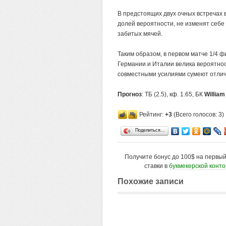
В предстоящих двух очных встречах в
долей вероятности, не изменят себе
забитых мячей.
Таким образом, в первом матче 1/4
Германии и Италии велика вероятнос
совместными усилиями сумеют отличи
Прогноз
: ТБ (2.5), кф. 1.65, БК
William 
Рейтинг:
+3
(Всего голосов: 3)
Поделиться…
Получите бонус до 100$ на первы
ставки в
букмекерской конт
Похожие записи