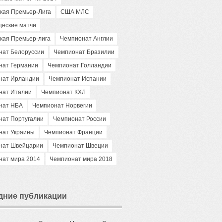
кая Премьер-Лига
США МЛС
щеские матчи
кая Премьер-лига
Чемпионат Англии
нат Белоруссии
Чемпионат Бразилии
нат Германии
Чемпионат Голландии
нат Ирландии
Чемпионат Испании
нат Италии
Чемпионат КХЛ
нат НБА
Чемпионат Норвегии
нат Португалии
Чемпионат России
нат Украины
Чемпионат Франции
нат Швейцарии
Чемпионат Швеции
нат мира 2014
Чемпионат мира 2018
дние публикации