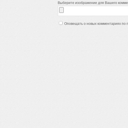
Выберите изображение для Вашего коммент
Оповещать о новых комментариях по 