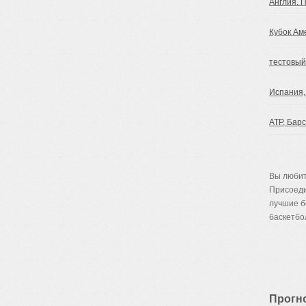
Англия. 
Кубок Ам
тестовый
Испания,
ATP, Бар
Вы любит
Присоеди
лучшие 
баскетбол
Прогн