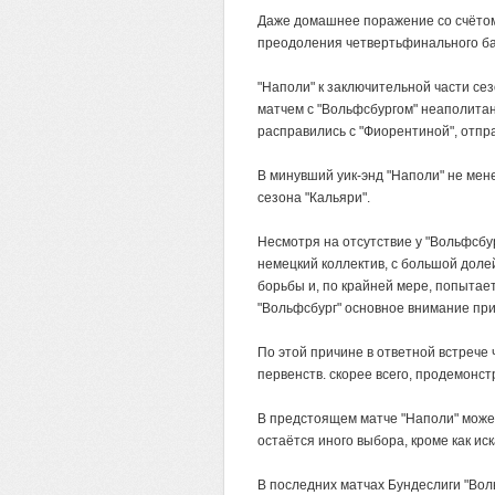
Даже домашнее поражение со счётом 
преодоления четвертьфинального ба
"Наполи" к заключительной части се
матчем с "Вольфсбургом" неаполита
расправились с "Фиорентиной", отпр
В минувший уик-энд "Наполи" не мен
сезона "Кальяри".
Несмотря на отсутствие у "Вольфсбу
немецкий коллектив, с большой доле
борьбы и, по крайней мере, попытает
"Вольфсбург" основное внимание при
По этой причине в ответной встрече
первенств. скорее всего, продемонс
В предстоящем матче "Наполи" может
остаётся иного выбора, кроме как ис
В последних матчах Бундеслиги "Во