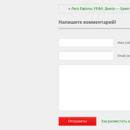
«
Лига Европы УЕФА: Днепр — Брюгг
Напишите комментарий!
Имя (об
Email (н
Как разместить 