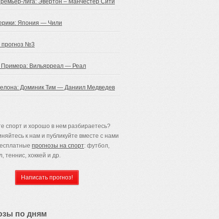
Премьер-лига: Эвертон – Манчестер Сити
ерики: Япония — Чили
 прогноз №3
 Примера: Вильярреал — Реал
селона: Доминик Тим — Даниил Медведев
е спорт и хорошо в нем разбираетесь?
няйтесь к нам и публикуйте вместе с нами
бесплатные
прогнозы на спорт
: футбол,
, теннис, хоккей и др.
озы по дням