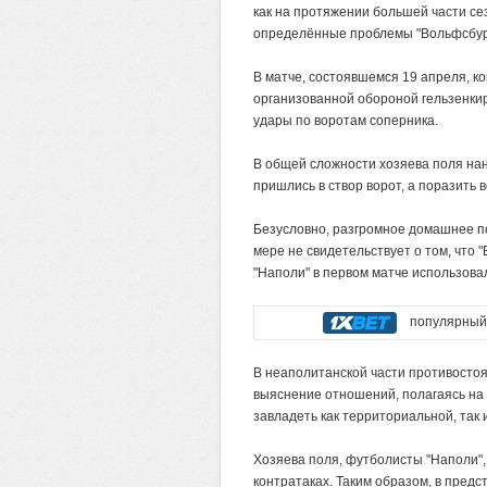
как на протяжении большей части се
определённые проблемы "Вольфсбурга
В матче, состоявшемся 19 апреля, к
организованной обороной гельзенки
удары по воротам соперника.
В общей сложности хозяева поля нан
пришлись в створ ворот, а поразить 
Безусловно, разгромное домашнее по
мере не свидетельствует о том, что 
"Наполи" в первом матче использовал
популярный 
В неаполитанской части противостоя
выяснение отношений, полагаясь на
завладеть как территориальной, так 
Хозяева поля, футболисты "Наполи", 
контратаках. Таким образом, в пред