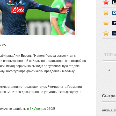
22:05
ТОП з
ьфинала Лиги Европы "Наполи" снова встретится с
 и очень уверенной победы неаполитанцев
над второй на
иги, исход борьбы за выход в полуфинальную стадию
#
 клубного турнира фактически предрешён в пользу
ротивостояния с представителем Чемпионата Германии
ля Бенитеса достаточно не уступить "Вольфсбургу" с
Сыгра
лучите фрибеты в
БК Леон
до 260$!
Англия. 