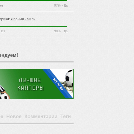
ет
97% - Да
ерики: Япония - Чили
Нет
90% - Да
ендуем!
ее
Новое
Комментарии
Теги