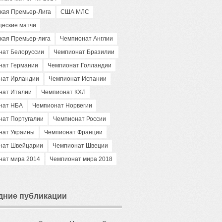
кая Премьер-Лига
США МЛС
щеские матчи
кая Премьер-лига
Чемпионат Англии
нат Белоруссии
Чемпионат Бразилии
нат Германии
Чемпионат Голландии
нат Ирландии
Чемпионат Испании
нат Италии
Чемпионат КХЛ
нат НБА
Чемпионат Норвегии
нат Португалии
Чемпионат России
нат Украины
Чемпионат Франции
нат Швейцарии
Чемпионат Швеции
нат мира 2014
Чемпионат мира 2018
дние публикации