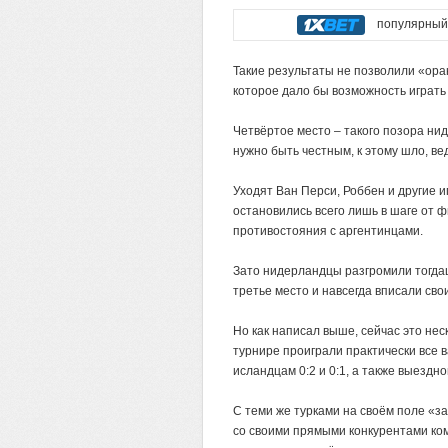
популярный 
Такие результаты не позволили «ора
которое дало бы возможность играть 
Четвёртое место – такого позора ни
нужно быть честным, к этому шло, в
Уходят Ван Перси, Роббен и другие 
остановились всего лишь в шаге от 
противостояния с аргентинцами.
Зато нидерландцы разгромили тогдаш
третье место и навсегда вписали сво
Но как написал выше, сейчас это не
турнире проиграли практически все 
исландцам 0:2 и 0:1, а также выездно
С теми же турками на своём поле «за
со своими прямыми конкурентами ком