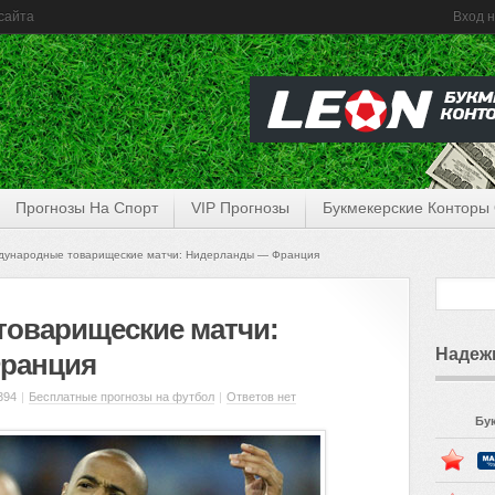
сайта
Вход н
Прогнозы На Спорт
VIP Прогнозы
Букмекерские Конторы
ународные товарищеские матчи: Нидерланды — Франция
оварищеские матчи:
Надеж
ранция
394
|
Бесплатные прогнозы на футбол
|
Ответов нет
Бу