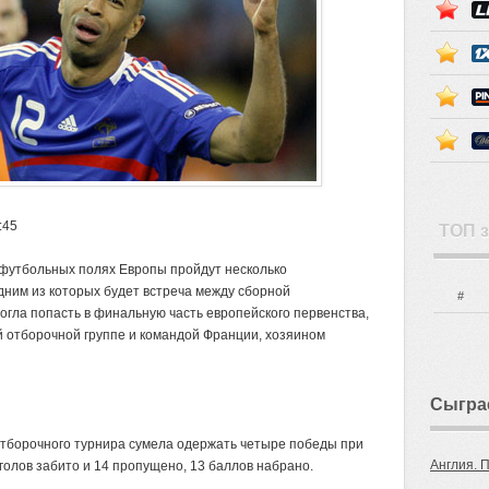
:45
ТОП з
 футбольных полях Европы пройдут несколько
дним из которых будет встреча между
сборной
#
огла попасть в финальную часть европейского первенства,
ей отборочной группе и командой Франции, хозяином
Сыгра
отборочного турнира сумела одержать четыре победы при
Англия. 
голов забито и 14 пропущено, 13 баллов набрано.