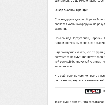
выступление ещё можно назвать, ес
Обзор сборной Франции
Совсем другое дело – сборная Франци
является хозяином форума, но резу
уважение.
Победы над Португалией, Сербией, 
Англии, причём выездное, вот стати
В целом нужно сказать, что от франц
результата не ждут. Тренирует сбор
той великой французской команды, к
европейском.
Кто ещё, если не чемпион всего и в
достижения результата чемпионский
по
Также нужно сказать, что состав сбо