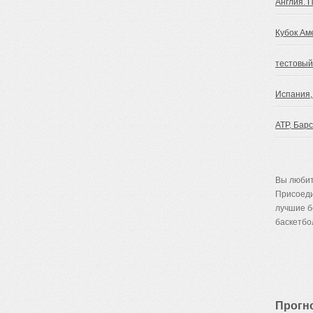
Англия. 
Кубок Ам
тестовый
Испания,
ATP, Бар
Вы любит
Присоеди
лучшие 
баскетбол
Прогн