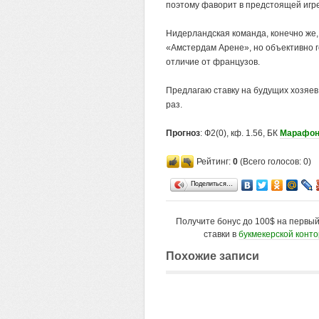
поэтому фаворит в предстоящей игре
Нидерландская команда, конечно же,
«Амстердам Арене», но объективно г
отличие от французов.
Предлагаю ставку на будущих хозяев
раз.
Прогноз
: Ф2(0), кф. 1.56, БК
Марафо
Рейтинг:
0
(Всего голосов: 0)
Поделиться…
Получите бонус до 100$ на первы
ставки в
букмекерской конт
Похожие записи