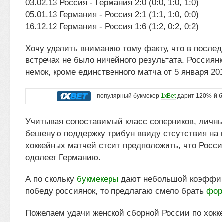
03.02.13 Россия - Германия 2:0 (0:0, 1:0, 1:0)
05.01.13 Германия - Россия 2:1 (1:1, 1:0, 0:0)
16.12.12 Германия - Россия 1:6 (1:2, 0:2, 0:2)
Хочу уделить вниманию тому факту, что в после
встречах не было ничейного результата. Россиян
немок, кроме единственного матча от 5 января 20
популярный букмекер
1xBet
дарит 120%-й б
Учитывая сопоставимый класс соперников, личны
бешеную поддержку трибун ввиду отсутствия на 
хоккейных матчей стоит предположить, что Росс
одолеет Германию.
А по скольку
букмекеры
дают небольшой коэффиц
победу россиянок, то предлагаю смело брать
фору
Пожелаем удачи женской сборной России по хокк