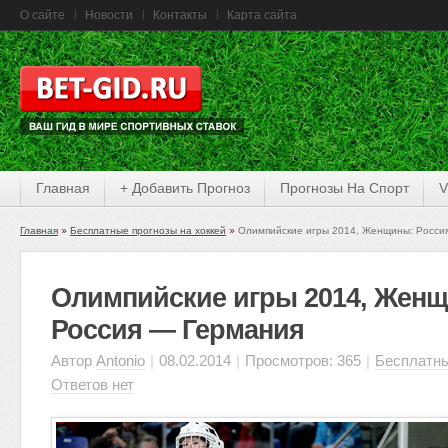
О сайте
Новости
Контакты
Карта сайта
Главная
+ Добавить Прогноз
Прогнозы На Спорт
V
Главная
Бесплатные прогнозы на хоккей
Олимпийские игры 2014, Женщины: Росси
Олимпийские игры 2014, Жен
Россия — Германия
Автор
Antonio
|
08.02.2014
|
Просмотров: 365
|
Бесплатны
Ответов нет