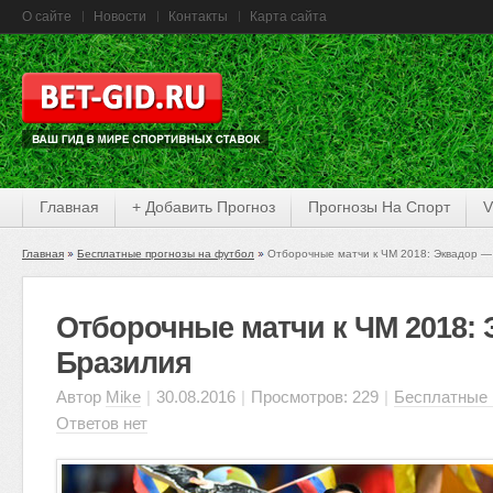
О сайте
Новости
Контакты
Карта сайта
Главная
+ Добавить Прогноз
Прогнозы На Спорт
V
Главная
Бесплатные прогнозы на футбол
Отборочные матчи к ЧМ 2018: Эквадор —
Отборочные матчи к ЧМ 2018:
Бразилия
Автор
Mike
|
30.08.2016
|
Просмотров: 229
|
Бесплатные 
Ответов нет