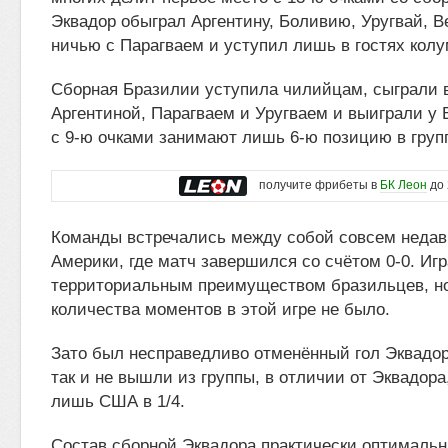
Эквадор обыграл Аргентину, Боливию, Уругвай, В
ничью с Парагваем и уступил лишь в гостях кол
Сборная Бразилии уступила чилийцам, сыграли 
Аргентиной, Парагваем и Уругваем и выиграли у 
с 9-ю очками занимают лишь 6-ю позицию в груп
получите фрибеты в
БК Леон
до 
Команды встречались между собой совсем недавн
Америки, где матч завершился со счётом 0-0. Иг
территориальным преимуществом бразильцев, н
количества моментов в этой игре не было.
Зато был несправедливо отменённый гол Эквадор
так и не вышли из группы, в отличии от Эквадора
лишь США в 1/4.
Состав сборной Эквадора практически оптималь