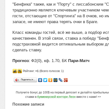
"Бенфика" также, как и "Порту" с лиссабонским "
традиционно является ключевым участником чемп
гости, отстающие от "Спортинга" на 8 очков, но 
запасе, не имеют права терять очки в Браге.
Класс команды гостей, всё же выше, а подбор ис
качественен. В этой связи, ставка а победу "Бенф
подстраховкой видится оптимальным выбором дл
сделать ставку.
Прогноз
: Ф2(0), кф. 1.70, БК
Пари-Матч
Рейтинг:
+1
(Всего голосов: 1)
Поделиться…
Получите бонус до 100$ на первый депозит и делайте прибыльны
ставки в
букмекерской конторе Леон
вместе с нами! >>
Похожие записи