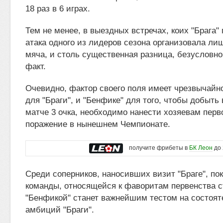
18 раз в 6 играх.
Тем не менее, в выездных встречах, коих "Брага" 
атака одного из лидеров сезона организовала ли
мяча, и столь существенная разница, безусловно
факт.
Очевидно, фактор своего поля имеет чрезвычайн
для "Браги", и "Бенфике" для того, чтобы добыть
матче 3 очка, необходимо нанести хозяевам пер
поражение в нынешнем Чемпионате.
получите фрибеты в
БК Леон
до 
Среди соперников, наносивших визит "Браге", по
команды, относящейся к фаворитам первенства ст
"Бенфикой" станет важнейшим тестом на состоят
амбиций "Браги".