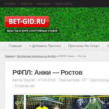
О сайте
Новости
Контакты
Карта сайта
Главная
+ Добавить Прогноз
Прогнозы На Спорт
V
Главная
Бесплатные прогнозы на футбол
РФПЛ: Анжи — Ростов
РФПЛ: Анжи — Ростов
Автор
Stas30
|
07.04.2016
|
Просмотров: 377
|
Бесплатны
|
Ответов нет