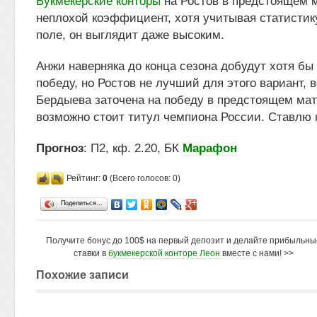
Букмекерские конторы
на Ростов в предстоящем 
неплохой коэффициент, хотя учитывая статистик
поле, он выглядит даже высоким.
Анжи наверняка до конца сезона добудут хотя б
победу, но Ростов не лучший для этого вариант, 
Бердыева заточена на победу в предстоящем матч
возможно стоит титул чемпиона России. Ставлю 
Прогноз
: П2, кф. 2.20, БК
Марафон
Рейтинг:
0
(Всего голосов: 0)
Поделиться…
Получите бонус до 100$ на первый депозит и делайте прибыльны
ставки в
букмекерской конторе Леон
вместе с нами! >>
Похожие записи