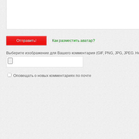
Как разместить аватар?
Выберите изображение для Вашего комментария (GIF, PNG, JPG, JPEG. Не
Оповещать о новых комментариях по почте