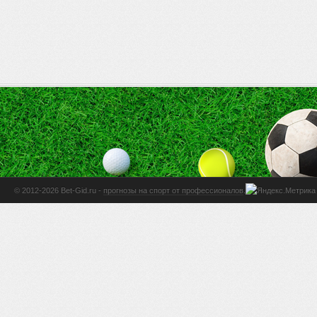
© 2012-2026 Bet-Gid.ru -
прогнозы на спорт от профессионалов
.