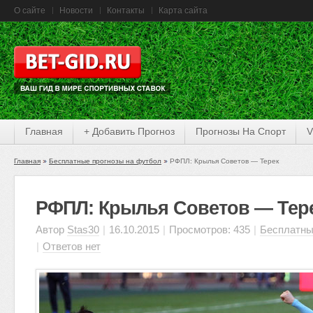
О сайте
Новости
Контакты
Карта сайта
Главная
+ Добавить Прогноз
Прогнозы На Спорт
V
Главная
Бесплатные прогнозы на футбол
РФПЛ: Крылья Советов — Терек
РФПЛ: Крылья Советов — Тер
Автор
Stas30
|
16.10.2015
|
Просмотров: 435
|
Бесплатны
|
Ответов нет