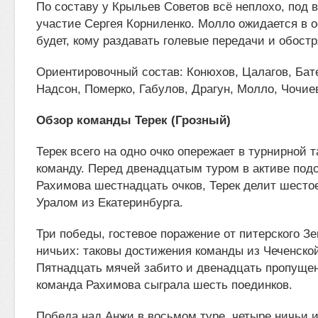
По составу у Крыльев Советов всё неплохо, под 
участие Сергея Корниленко. Молло ожидается в ос
будет, кому раздавать голевые передачи и обостр
Ориентировочный состав: Конюхов, Цалагов, Бате
Надсон, Померко, Габулов, Драгун, Молло, Чочие
Обзор команды Терек (Грозный)
Терек всего на одно очко опережает в турнирной
команду. Перед двенадцатым туром в активе по
Рахимова шестнадцать очков, Терек делит шесто
Уралом из Екатеринбурга.
Три победы, гостевое поражение от питерского З
ничьих: таковы достижения команды из Чеченско
Пятнадцать мячей забито и двенадцать пропущен
команда Рахимова сыграла шесть поединков.
Победа над Анжи в восьмом туре, четыре ничьи 