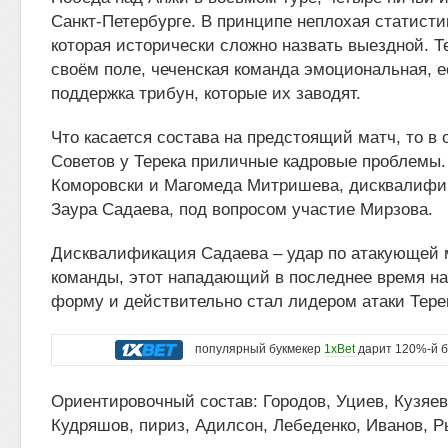
Санкт-Петербурге. В принципе неплохая статисти
которая исторически сложно назвать выездной. Т
своём поле, чеченская команда эмоциональная, е
поддержка трибун, которые их заводят.
Что касается состава на предстоящий матч, то в
Советов у Терека приличные кадровые проблемы
Коморовски и Магомеда Митришева, дисквалифи
Заура Садаева, под вопросом участие Мирзова.
Дисквалификация Садаева – удар по атакующей 
команды, этот нападающий в последнее время н
форму и действительно стал лидером атаки Тере
популярный букмекер
1xBet
дарит 120%-й б
Ориентировочный состав: Городов, Уциев, Кузяев
Кудряшов, пириз, Адилсон, Лебеденко, Иванов, Р