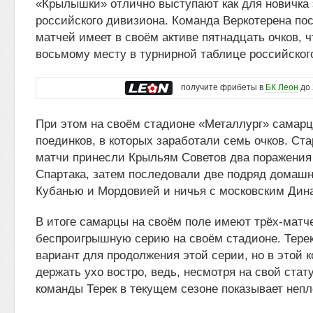
«Крылышки» отлично выступают как для новичка 
российского дивизиона. Команда Веркотерена по
матчей имеет в своём активе пятнадцать очков, ч
восьмому месту в турнирной таблице российског
получите фрибеты в
БК Леон
до 
При этом на своём стадионе «Металлург» самарц
поединков, в которых заработали семь очков. С
матчи принесли Крыльям Советов два поражения
Спартака, затем последовали две подряд домаш
Кубанью и Мордовией и ничья с московским Дин
В итоге самарцы на своём поле имеют трёх-матч
беспроигрышную серию на своём стадионе. Тере
вариант для продолжения этой серии, но в этой 
держать ухо востро, ведь, несмотря на свой стат
команды Терек в текущем сезоне показывает непл