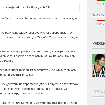
3% - Н
лучите фрибеты в
БК Леон
до 260$!
Кубок Ам
риобретает важнейшее стратегическое значение как для
10% - 
них матчах продемонстрировал очень уверенную игру,
ервенства страны команды "Фрей" и "Ассириска" со общим
Реком
на место в лидирующей группе команд, в четырёх матчах,
а выезде, не сумел одержать ни одной победы, трижды
поражение.
завершившиеся ничейным результатом, по удивительному
ривели к забитым голам.
щих действий не характерна для "Сириуса": в пяти матчах
поле "Сириуса", хозяева отправили в ворота команд-
Лучш
м за одну игру почти по три мяча.
 едва ли не самыми мощными линиями атаки во всей лиге: