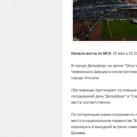
Начало матча по МСК
: 26 мая в 20:2
В городе Дегерфорс на арене "Stora 
Чемпионата Швеции в очном противо
города Уппсала.
Обе команды претендуют на повышени
сегодняшний день "Дегерфорс" и "Си
места соответственно.
По потерянным очкам соперники по 
место в национальном первенстве "В
переиграть в выездной встрече глав
Бромма.