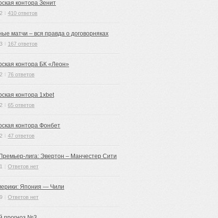
рская контора Зенит
2
I
410 ответов
ные матчи – вся правда о договорняках
3
I
167 ответов
рская контора БК «Леон»
2
I
76 ответов
рская контора 1xbet
2
I
65 ответов
рская контора Фонбет
2
I
47 ответов
 Премьер-лига: Эвертон – Манчестер Сити
1
|
Ответов нет
мерики: Япония — Чили
9
|
Ответов нет
й прогноз №3