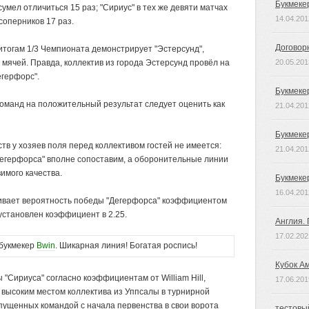
Букмеке
сумел отличиться 15 раз; "Сириус" в тех же девяти матчах
14.04.201
оперников 17 раз.
Договор
итогам 1/3 Чемпионата демонстрирует "Эстерсунд",
 мячей. Правда, коллектив из города Эстерсунд провёл на
20.05.201
егерфорс".
Букмеке
оманд на положительный результат следует оценить как
21.04.201
Букмеке
в у хозяев поля перед коллективом гостей не имеется:
21.04.201
Дегерфорса" вполне сопоставим, а оборонительные линии
имого качества.
Букмеке
16.04.201
вает вероятность победы "Дегерфорса" коэффициентом
установлен коэффициент в 2.25.
Англия.
17.02.202
букмекер
Bwin
. Шикарная линия! Богатая роспись!
Кубок А
"Сириуса" согласно коэффициентам от William Hill,
17.06.201
 высоким местом коллектива из Уппсалы в турнирной
пущенных командой с начала первенства в свои ворота
тестовы