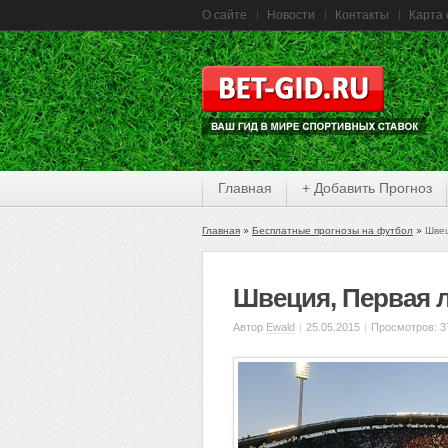
О сайте
Новости
Контакты
Карта 
Главная
+ Добавить Прогноз
Главная
Бесплатные прогнозы на футбол
Швец
Швеция, Первая 
Автор
Ewald
|
25.05.2015
|
Просмотров: 3