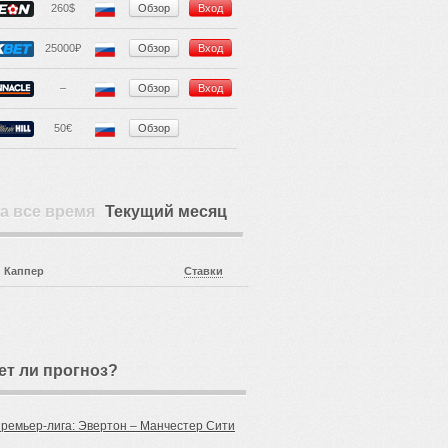
260$
Обзор
Вход
25000₽
Обзор
Вход
–
Обзор
Вход
50€
Обзор
а все время
Текущий месяц
Каппер
Ставки
ет ли прогноз?
Премьер-лига: Эвертон – Манчестер Сити