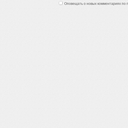
Оповещать о новых комментариях по 