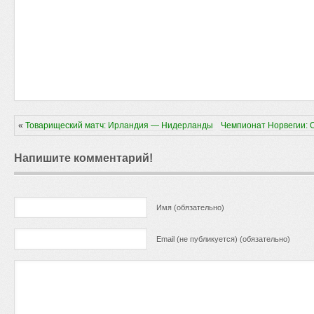
«
Товарищеский матч: Ирландия — Нидерланды
Чемпионат Норвегии: 
Напишите комментарий!
Имя (обязательно)
Email (не публикуется) (обязательно)