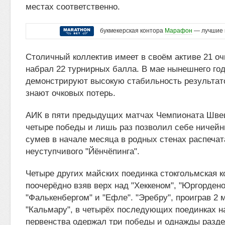
местах соответственно.
букмекерская контора
Марафон
— лучшие 
Столичный коллектив имеет в своём активе 21 очк
набрал 22 турнирных балла. В мае нынешнего го
демонстрируют высокую стабильность результато
знают очковых потерь.
АИК в пяти предыдущих матчах Чемпионата Шве
четыре победы и лишь раз позволил себе ничейны
сумев в начале месяца в родных стенах распечат
неуступчивого "Йёнчёпинга".
Четыре других майских поединка стокгольмская к
поочерёдно взяв верх над "Хеккеном", "Юргордено
"Фалькенбергом" и "Ефле". "Эребру", проиграв 2 
"Кальмару", в четырёх последующих поединках н
первенства одержал три победы и однажды разде