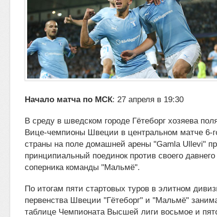
Начало матча по МСК
: 27 апреля в 19:30
В среду в шведском городе Гётеборг хозяева по
Вице-чемпионы Швеции в центральном матче 6-г
страны на поле домашней арены
"Gamla Ullevi" п
принципиальный поединок против своего давнего
соперника команды "Мальмё".
По итогам пяти стартовых туров в элитном диви
первенства Швеции "Гётеборг" и "Мальмё" заним
таблице Чемпионата Высшей лиги восьмое и пят