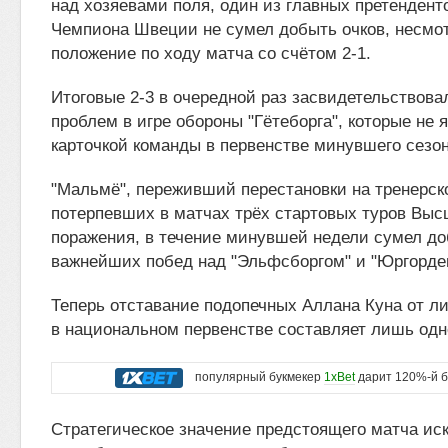
над хозяевами поля, один из главных претендент
Чемпиона Швеции не сумел добыть очков, несмо
положение по ходу матча со счётом 2-1.
Итоговые 2-3 в очередной раз засвидетельствов
проблем в игре обороны "Гётеборга", которые не
карточкой команды в первенстве минувшего сезон
"Мальмё", переживший перестановки на тренерск
потерпевших в матчах трёх стартовых туров Выс
поражения, в течение минувшей недели сумел до
важнейших побед над "Эльфсборгом" и "Юргорде
Теперь отставание подопечных Аллана Куна от 
в национальном первенстве составляет лишь одн
популярный букмекер
1xBet
дарит 120%-й б
Стратегическое значение предстоящего матча ис