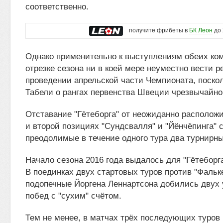
соответственно.
получите фрибеты в
БК Леон
до 
Однако применительно к выступлениям обеих ком
отрезке сезона ни в коей мере неуместно вести р
проведении апрельской части Чемпионата, поскол
Табели о рангах первенства Швеции чрезвычайно
Отставание "Гётеборга" от неожиданно располож
и второй позициях "Сундсвалля" и "Йёнчёпинга" с
преодолимые в течение одного тура два турнирны
Начало сезона 2016 года выдалось для "Гётеборг
В поединках двух стартовых туров против "Фальке
подопечные Йоргена Леннартсона добились двух
побед с "сухим" счётом.
Тем не менее, в матчах трёх последующих туров