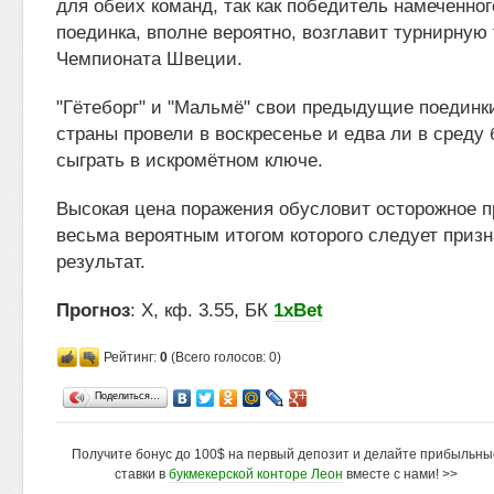
для обеих команд, так как победитель намеченног
поединка, вполне вероятно, возглавит турнирную
Чемпионата Швеции.
"Гётеборг" и "Мальмё" свои предыдущие поединк
страны провели в воскресенье и едва ли в среду 
сыграть в искромётном ключе.
Высокая цена поражения обусловит осторожное п
весьма вероятным итогом которого следует приз
результат.
Прогноз
: X, кф. 3.55, БК
1xBet
Рейтинг:
0
(Всего голосов: 0)
Поделиться…
Получите бонус до 100$ на первый депозит и делайте прибыльны
ставки в
букмекерской конторе Леон
вместе с нами! >>