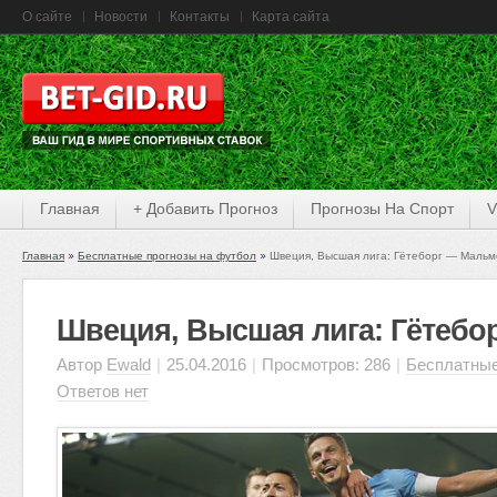
О сайте
Новости
Контакты
Карта сайта
Главная
+ Добавить Прогноз
Прогнозы На Спорт
V
Главная
Бесплатные прогнозы на футбол
Швеция, Высшая лига: Гётеборг — Мальм
Швеция, Высшая лига: Гётебо
Автор
Ewald
|
25.04.2016
|
Просмотров: 286
|
Бесплатные
Ответов нет